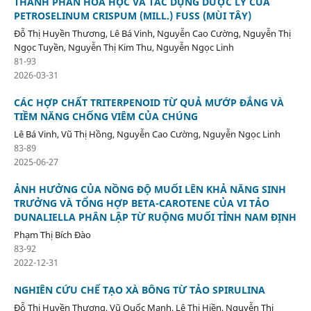
THÀNH PHẦN HÓA HỌC VÀ TÁC DỤNG DƯỢC LÝ CỦA
PETROSELINUM CRISPUM (MILL.) FUSS (MÙI TÂY)
Đỗ Thị Huyền Thương, Lê Bá Vinh, Nguyễn Cao Cường, Nguyễn Thị
Ngọc Tuyền, Nguyễn Thị Kim Thu, Nguyễn Ngọc Linh
81-93
2026-03-31
CÁC HỢP CHẤT TRITERPENOID TỪ QUẢ MƯỚP ĐẮNG VÀ
TIỀM NĂNG CHỐNG VIÊM CỦA CHÚNG
Lê Bá Vinh, Vũ Thị Hồng, Nguyễn Cao Cường, Nguyễn Ngọc Linh
83-89
2025-06-27
ẢNH HƯỞNG CỦA NỒNG ĐỘ MUỐI LÊN KHẢ NĂNG SINH
TRƯỞNG VÀ TỔNG HỢP BETA-CAROTENE CỦA VI TẢO
DUNALIELLA PHÂN LẬP TỪ RUỘNG MUỐI TỈNH NAM ĐỊNH
Phạm Thị Bích Đào
83-92
2022-12-31
NGHIÊN CỨU CHẾ TẠO XÀ BÔNG TỪ TẢO SPIRULINA
Đỗ Thị Huyền Thương, Vũ Quốc Mạnh, Lê Thị Hiền, Nguyễn Thị