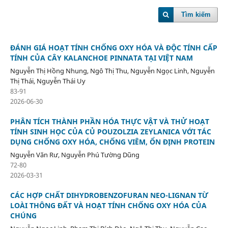
Tìm kiếm
ĐÁNH GIÁ HOẠT TÍNH CHỐNG OXY HÓA VÀ ĐỘC TÍNH CẤP
TÍNH CỦA CÂY KALANCHOE PINNATA TẠI VIỆT NAM
Nguyễn Thị Hồng Nhung, Ngô Thị Thu, Nguyễn Ngọc Linh, Nguyễn
Thị Thái, Nguyễn Thái Uy
83-91
2026-06-30
PHÂN TÍCH THÀNH PHẦN HÓA THỰC VẬT VÀ THỬ HOẠT
TÍNH SINH HỌC CỦA CỦ POUZOLZIA ZEYLANICA VỚI TÁC
DỤNG CHỐNG OXY HÓA, CHỐNG VIÊM, ỔN ĐỊNH PROTEIN
Nguyễn Văn Rư, Nguyễn Phú Tường Dũng
72-80
2026-03-31
CÁC HỢP CHẤT DIHYDROBENZOFURAN NEO-LIGNAN TỪ
LOÀI THÔNG ĐẤT VÀ HOẠT TÍNH CHỐNG OXY HÓA CỦA
CHÚNG