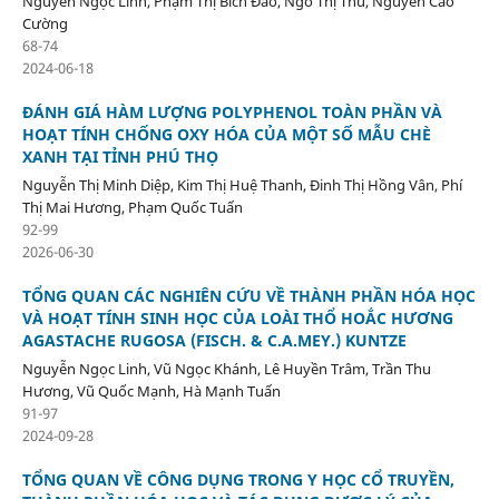
Nguyễn Ngọc Linh, Phạm Thị Bích Đào, Ngô Thị Thu, Nguyễn Cao
Cường
68-74
2024-06-18
ĐÁNH GIÁ HÀM LƯỢNG POLYPHENOL TOÀN PHẦN VÀ
HOẠT TÍNH CHỐNG OXY HÓA CỦA MỘT SỐ MẪU CHÈ
XANH TẠI TỈNH PHÚ THỌ
Nguyễn Thị Minh Diệp, Kim Thị Huệ Thanh, Đinh Thị Hồng Vân, Phí
Thị Mai Hương, Phạm Quốc Tuấn
92-99
2026-06-30
TỔNG QUAN CÁC NGHIÊN CỨU VỀ THÀNH PHẦN HÓA HỌC
VÀ HOẠT TÍNH SINH HỌC CỦA LOÀI THỔ HOẮC HƯƠNG
AGASTACHE RUGOSA (FISCH. & C.A.MEY.) KUNTZE
Nguyễn Ngọc Linh, Vũ Ngọc Khánh, Lê Huyền Trâm, Trần Thu
Hương, Vũ Quốc Mạnh, Hà Mạnh Tuấn
91-97
2024-09-28
TỔNG QUAN VỀ CÔNG DỤNG TRONG Y HỌC CỔ TRUYỀN,