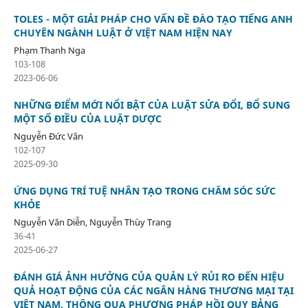
TOLES - MỘT GIẢI PHÁP CHO VẤN ĐỀ ĐÀO TẠO TIẾNG ANH
CHUYÊN NGÀNH LUẬT Ở VIỆT NAM HIỆN NAY
Phạm Thanh Nga
103-108
2023-06-06
NHỮNG ĐIỂM MỚI NỔI BẬT CỦA LUẬT SỬA ĐỔI, BỔ SUNG
MỘT SỐ ĐIỀU CỦA LUẬT DƯỢC
Nguyễn Đức Vân
102-107
2025-09-30
ỨNG DỤNG TRÍ TUỆ NHÂN TẠO TRONG CHĂM SÓC SỨC
KHỎE
Nguyễn Văn Diễn, Nguyễn Thùy Trang
36-41
2025-06-27
ĐÁNH GIÁ ẢNH HƯỞNG CỦA QUẢN LÝ RỦI RO ĐẾN HIỆU
QUẢ HOẠT ĐỘNG CỦA CÁC NGÂN HÀNG THƯƠNG MẠI TẠI
VIỆT NAM, THÔNG QUA PHƯƠNG PHÁP HỒI QUY BẢNG