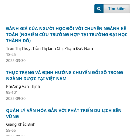
Tìm kiếm
ĐÁNH GIÁ CỦA NGƯỜI HỌC ĐỐI VỚI CHUYÊN NGÀNH KẾ
TOÁN (NGHIÊN CỨU TRƯỜNG HỢP TẠI TRƯỜNG ĐẠI HỌC
THÀNH ĐÔ)
Trần Thị Thùy, Trần Thị Linh Chi, Phạm Đức Nam
18-25
2025-03-30
THỰC TRẠNG VÀ ĐỊNH HƯỚNG CHUYỂN ĐỔI SỐ TRONG
NGÀNH DƯỢC TẠI VIỆT NAM
Phương Văn Thịnh
95-101
2025-09-30
QUẢN LÝ VĂN HÓA GẮN VỚI PHÁT TRIỂN DU LỊCH BỀN
VỮNG
Giang Khắc Bình
58-65