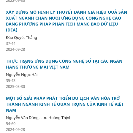
2022-09-30
XÂY DỰNG MÔ HÌNH LÝ THUYẾT ĐÁNH GIÁ HIỆU QUẢ SẢN
XUẤT NGÀNH CHĂN NUÔI ỨNG DỤNG CÔNG NGHỆ CAO
BẰNG PHƯƠNG PHÁP PHÂN TÍCH MÀNG BAO DỮ LIỆU
(DEA)
Đào Quyết Thắng
37-44
2024-09-28
THỰC TRẠNG ỨNG DỤNG CÔNG NGHỆ SỐ TẠI CÁC NGÂN
HÀNG THƯƠNG MẠI VIỆT NAM
Nguyễn Ngọc Hải
35-43
2025-03-30
MỘT SỐ GIẢI PHÁP PHÁT TRIỂN DU LỊCH VĂN HÓA TRỞ
THÀNH NGÀNH KINH TẾ QUAN TRỌNG CỦA KINH TẾ VIỆT
NAM
Nguyễn Văn Dũng, Lưu Hoàng Thịnh
54-60
2024-09-28