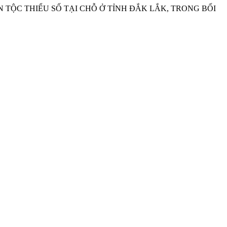
ÂN TỘC THIỂU SỐ TẠI CHỖ Ở TỈNH ĐẮK LẮK, TRONG BỐI