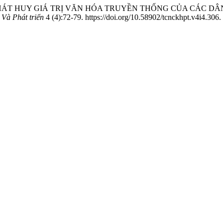
N VÀ PHÁT HUY GIÁ TRỊ VĂN HÓA TRUYỀN THỐNG CỦA CÁC D
Và Phát triển
4 (4):72-79. https://doi.org/10.58902/tcnckhpt.v4i4.306.