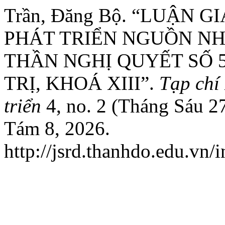
Trần, Đăng Bộ. “LUẬN G
PHÁT TRIỂN NGUỒN NH
THẦN NGHỊ QUYẾT SỐ 
TRỊ, KHOÁ XIII”.
Tạp chí
triển
4, no. 2 (Tháng Sáu 2
Tám 8, 2026.
http://jsrd.thanhdo.edu.vn/