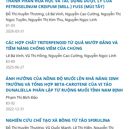
THÀNH PHẦN HÓA HỌC VÀ TÁC DỤNG DƯỢC LÝ CỦA
PETROSELINUM CRISPUM (MILL.) FUSS (MÙI TÂY)
Đỗ Thị Huyền Thương, Lê Bá Vinh, Nguyễn Cao Cường, Nguyễn Thị
Ngọc Tuyền, Nguyễn Thị Kim Thu, Nguyễn Ngọc Linh
81-93
2026-03-31
CÁC HỢP CHẤT TRITERPENOID TỪ QUẢ MƯỚP ĐẮNG VÀ
TIỀM NĂNG CHỐNG VIÊM CỦA CHÚNG
Lê Bá Vinh, Vũ Thị Hồng, Nguyễn Cao Cường, Nguyễn Ngọc Linh
83-89
2025-06-27
ẢNH HƯỞNG CỦA NỒNG ĐỘ MUỐI LÊN KHẢ NĂNG SINH
TRƯỞNG VÀ TỔNG HỢP BETA-CAROTENE CỦA VI TẢO
DUNALIELLA PHÂN LẬP TỪ RUỘNG MUỐI TỈNH NAM ĐỊNH
Phạm Thị Bích Đào
83-92
2022-12-31
NGHIÊN CỨU CHẾ TẠO XÀ BÔNG TỪ TẢO SPIRULINA
Đỗ Thị Huyền Thương, Vũ Quốc Mạnh, Lê Thị Hiền, Nguyễn Thị