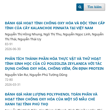
Tìm kiếm
ĐÁNH GIÁ HOẠT TÍNH CHỐNG OXY HÓA VÀ ĐỘC TÍNH CẤP
TÍNH CỦA CÂY KALANCHOE PINNATA TẠI VIỆT NAM
Nguyễn Thị Hồng Nhung, Ngô Thị Thu, Nguyễn Ngọc Linh, Nguyễn
Thị Thái, Nguyễn Thái Uy
83-91
2026-06-30
PHÂN TÍCH THÀNH PHẦN HÓA THỰC VẬT VÀ THỬ HOẠT
TÍNH SINH HỌC CỦA CỦ POUZOLZIA ZEYLANICA VỚI TÁC
DỤNG CHỐNG OXY HÓA, CHỐNG VIÊM, ỔN ĐỊNH PROTEIN
Nguyễn Văn Rư, Nguyễn Phú Tường Dũng
72-80
2026-03-31
ĐÁNH GIÁ HÀM LƯỢNG POLYPHENOL TOÀN PHẦN VÀ
HOẠT TÍNH CHỐNG OXY HÓA CỦA MỘT SỐ MẪU CHÈ
XANH TẠI TỈNH PHÚ THỌ