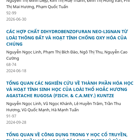
Nguyễn Thị Minh Diệp, Kim Thị Huệ Thanh, Đinh Thị Hồng Vân, Phí
Thị Mai Hương, Phạm Quốc Tuấn
92-99
2026-06-30
CÁC HỢP CHẤT DIHYDROBENZOFURAN NEO-LIGNAN TỪ
LOÀI THÔNG ĐẤT VÀ HOẠT TÍNH CHỐNG OXY HÓA CỦA
CHÚNG
Nguyễn Ngọc Linh, Phạm Thị Bích Đào, Ngô Thị Thu, Nguyễn Cao
Cường
68-74
2024-06-18
TỔNG QUAN CÁC NGHIÊN CỨU VỀ THÀNH PHẦN HÓA HỌC
VÀ HOẠT TÍNH SINH HỌC CỦA LOÀI THỔ HOẮC HƯƠNG
AGASTACHE RUGOSA (FISCH. & C.A.MEY.) KUNTZE
Nguyễn Ngọc Linh, Vũ Ngọc Khánh, Lê Huyền Trâm, Trần Thu
Hương, Vũ Quốc Mạnh, Hà Mạnh Tuấn
91-97
2024-09-28
TỔNG QUAN VỀ CÔNG DỤNG TRONG Y HỌC CỔ TRUYỀN,