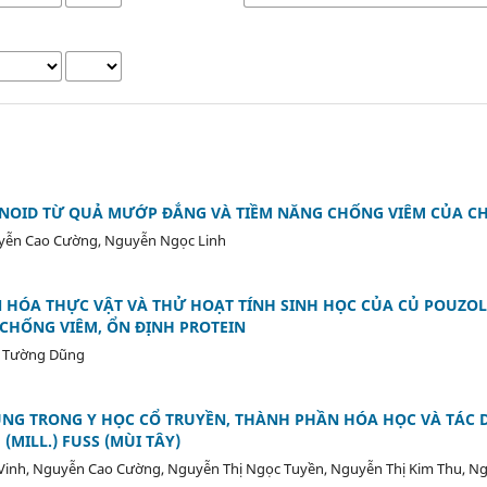
ENOID TỪ QUẢ MƯỚP ĐẮNG VÀ TIỀM NĂNG CHỐNG VIÊM CỦA C
uyễn Cao Cường, Nguyễn Ngọc Linh
 HÓA THỰC VẬT VÀ THỬ HOẠT TÍNH SINH HỌC CỦA CỦ POUZOLZ
CHỐNG VIÊM, ỔN ĐỊNH PROTEIN
ú Tường Dũng
NG TRONG Y HỌC CỔ TRUYỀN, THÀNH PHẦN HÓA HỌC VÀ TÁC 
MILL.) FUSS (MÙI TÂY)
 Vinh, Nguyễn Cao Cường, Nguyễn Thị Ngọc Tuyền, Nguyễn Thị Kim Thu, N