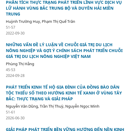
PHÂN TÍCH THỰC TRẠNG PHÁT TRIỂN LĨNH VỰC DỊCH VỤ
LỮ HÀNH VÙNG BẮC TRUNG BỘ VÀ DUYÊN HẢI MIỀN
TRUNG
Huỳnh Trường Huy, Phạm Thị Quế Trân
51-57
2022-09-30
NHỮNG VẤN ĐỀ LÝ LUẬN VỀ CHUỖI GIÁ TRỊ DU LỊCH
NÔNG NGHIỆP VÀ GỢI Ý CHÍNH SÁCH PHÁT TRIỂN CHUỖI
GIÁ TRỊ DU LỊCH NÔNG NGHIỆP VIỆT NAM
Phùng Thị Hằng
45-53
2024-09-28
PHÁT TRIỂN KINH TẾ HỘ GIA ĐÌNH CỦA ĐỒNG BÀO DÂN
TỘC THIỂU SỐ THEO HƯỚNG KINH TẾ XANH Ở VÙNG TÂY
BẮC: THỰC TRẠNG VÀ GIẢI PHÁP
Nguyễn Văn Dũng, Trần Thị Thuỳ, Nguyễn Ngọc Minh
51-61
2026-06-30
GIẢI PHÁP PHÁT TRIỂN BỀN VỮNG HƯỚNG ĐẾN NỀN KINH