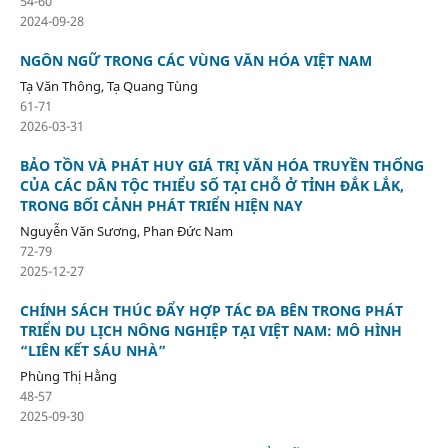
54-60
2024-09-28
NGÔN NGỮ TRONG CÁC VÙNG VĂN HÓA VIỆT NAM
Tạ Văn Thông, Tạ Quang Tùng
61-71
2026-03-31
BẢO TỒN VÀ PHÁT HUY GIÁ TRỊ VĂN HÓA TRUYỀN THỐNG
CỦA CÁC DÂN TỘC THIỂU SỐ TẠI CHỖ Ở TỈNH ĐẮK LẮK,
TRONG BỐI CẢNH PHÁT TRIỂN HIỆN NAY
Nguyễn Văn Sương, Phan Đức Nam
72-79
2025-12-27
CHÍNH SÁCH THÚC ĐẨY HỢP TÁC ĐA BÊN TRONG PHÁT
TRIỂN DU LỊCH NÔNG NGHIỆP TẠI VIỆT NAM: MÔ HÌNH
“LIÊN KẾT SÁU NHÀ”
Phùng Thị Hằng
48-57
2025-09-30