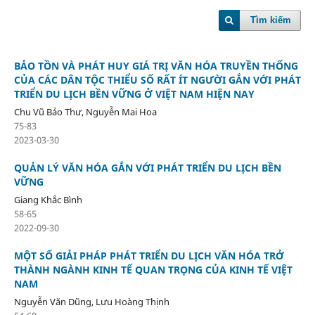
Tìm kiếm
BẢO TỒN VÀ PHÁT HUY GIÁ TRỊ VĂN HÓA TRUYỀN THỐNG
CỦA CÁC DÂN TỘC THIỂU SỐ RẤT ÍT NGƯỜI GẮN VỚI PHÁT
TRIỂN DU LỊCH BỀN VỮNG Ở VIỆT NAM HIỆN NAY
Chu Vũ Bảo Thư, Nguyễn Mai Hoa
75-83
2023-03-30
QUẢN LÝ VĂN HÓA GẮN VỚI PHÁT TRIỂN DU LỊCH BỀN
VỮNG
Giang Khắc Bình
58-65
2022-09-30
MỘT SỐ GIẢI PHÁP PHÁT TRIỂN DU LỊCH VĂN HÓA TRỞ
THÀNH NGÀNH KINH TẾ QUAN TRỌNG CỦA KINH TẾ VIỆT
NAM
Nguyễn Văn Dũng, Lưu Hoàng Thịnh