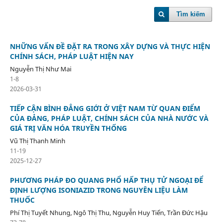
Tìm kiếm
NHỮNG VẤN ĐỀ ĐẶT RA TRONG XÂY DỰNG VÀ THỰC HIỆN
CHÍNH SÁCH, PHÁP LUẬT HIỆN NAY
Nguyễn Thị Như Mai
1-8
2026-03-31
TIẾP CẬN BÌNH ĐẲNG GIỚI Ở VIỆT NAM TỪ QUAN ĐIỂM
CỦA ĐẢNG, PHÁP LUẬT, CHÍNH SÁCH CỦA NHÀ NƯỚC VÀ
GIÁ TRỊ VĂN HÓA TRUYỀN THỐNG
Vũ Thị Thanh Minh
11-19
2025-12-27
PHƯƠNG PHÁP ĐO QUANG PHỔ HẤP THỤ TỬ NGOẠI ĐỂ
ĐỊNH LƯỢNG ISONIAZID TRONG NGUYÊN LIỆU LÀM
THUỐC
Phí Thị Tuyết Nhung, Ngô Thị Thu, Nguyễn Huy Tiến, Trần Đức Hậu