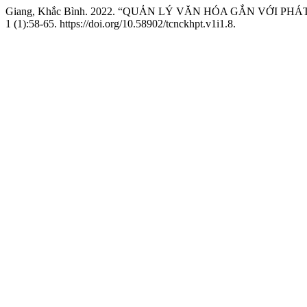
Giang, Khắc Bình. 2022. “QUẢN LÝ VĂN HÓA GẮN VỚI PH
1 (1):58-65. https://doi.org/10.58902/tcnckhpt.v1i1.8.