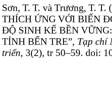
Sơn, T. T. và Trương, T.
THÍCH ỨNG VỚI BIẾN Đ
ĐỘ SINH KẾ BỀN VỮNG
TỈNH BẾN TRE”,
Tạp chí 
triển
, 3(2), tr 50–59. doi: 