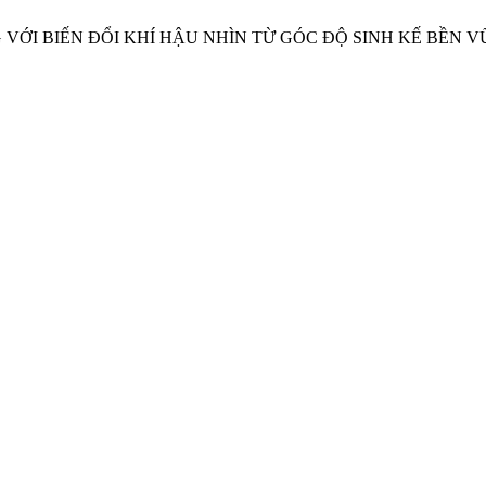
H ỨNG VỚI BIẾN ĐỔI KHÍ HẬU NHÌN TỪ GÓC ĐỘ SINH KẾ BỀ