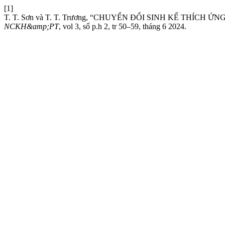
[1]
T. T. Sơn và T. T. Trương, “CHUYỂN ĐỔI SINH KẾ THÍC
NCKH&amp;PT
, vol 3, số p.h 2, tr 50–59, tháng 6 2024.