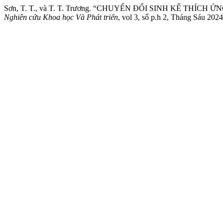
Sơn, T. T., và T. T. Trương. “CHUYỂN ĐỔI SINH KẾ TH
Nghiên cứu Khoa học Và Phát triển
, vol 3, số p.h 2, Tháng Sáu 2024