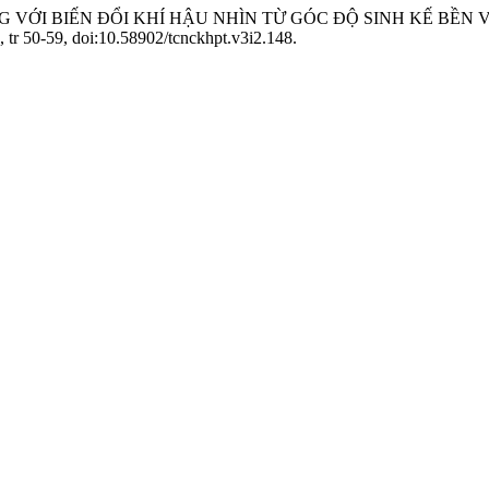
ÍCH ỨNG VỚI BIẾN ĐỔI KHÍ HẬU NHÌN TỪ GÓC ĐỘ SINH KẾ 
, tr 50-59, doi:10.58902/tcnckhpt.v3i2.148.