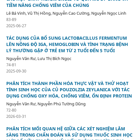
TIỀM NĂNG CHỐNG VIÊM CỦA CHÚNG
Lê Bá Vinh, Vũ Thị Hồng, Nguyễn Cao Cường, Nguyễn Ngọc Linh
83-89
2025-06-27
TÁC DỤNG CỦA BỔ SUNG LACTOBACILLUS FERMENTUM
LÊN NỒNG ĐỘ IGA, HEMOGLOBIN VÀ TÌNH TRẠNG BỆNH
LÝ THƯỜNG GẶP Ở TRẺ EM TỪ 2 TUỔI ĐẾN 5 TUỔI
Nguyễn Văn Rư, Lưu Thị Bích Ngọc
74-81
2025-09-30
PHÂN TÍCH THÀNH PHẦN HÓA THỰC VẬT VÀ THỬ HOẠT
TÍNH SINH HỌC CỦA CỦ POUZOLZIA ZEYLANICA VỚI TÁC
DỤNG CHỐNG OXY HÓA, CHỐNG VIÊM, ỔN ĐỊNH PROTEIN
Nguyễn Văn Rư, Nguyễn Phú Tường Dũng
72-80
2026-03-31
PHÂN TÍCH MỐI QUAN HỆ GIỮA CÁC XÉT NGHIỆM LÂM
SÀNG TRONG CHẨN ĐOÁN VÀ SỬ DỤNG THUỐC SINH HỌC