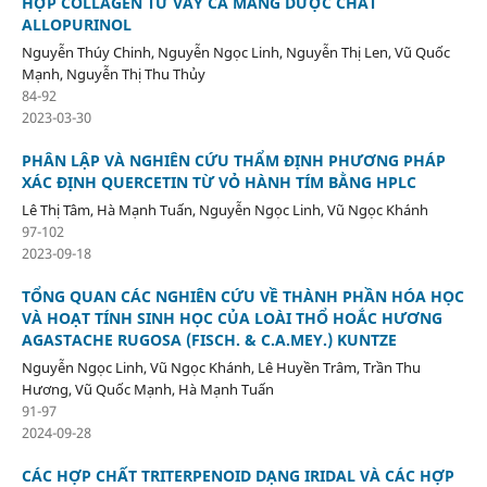
HỢP COLLAGEN TỪ VẢY CÁ MANG DƯỢC CHẤT
ALLOPURINOL
Nguyễn Thúy Chinh, Nguyễn Ngọc Linh, Nguyễn Thị Len, Vũ Quốc
Mạnh, Nguyễn Thị Thu Thủy
84-92
2023-03-30
PHÂN LẬP VÀ NGHIÊN CỨU THẨM ĐỊNH PHƯƠNG PHÁP
XÁC ĐỊNH QUERCETIN TỪ VỎ HÀNH TÍM BẰNG HPLC
Lê Thị Tâm, Hà Mạnh Tuấn, Nguyễn Ngọc Linh, Vũ Ngọc Khánh
97-102
2023-09-18
TỔNG QUAN CÁC NGHIÊN CỨU VỀ THÀNH PHẦN HÓA HỌC
VÀ HOẠT TÍNH SINH HỌC CỦA LOÀI THỔ HOẮC HƯƠNG
AGASTACHE RUGOSA (FISCH. & C.A.MEY.) KUNTZE
Nguyễn Ngọc Linh, Vũ Ngọc Khánh, Lê Huyền Trâm, Trần Thu
Hương, Vũ Quốc Mạnh, Hà Mạnh Tuấn
91-97
2024-09-28
CÁC HỢP CHẤT TRITERPENOID DẠNG IRIDAL VÀ CÁC HỢP