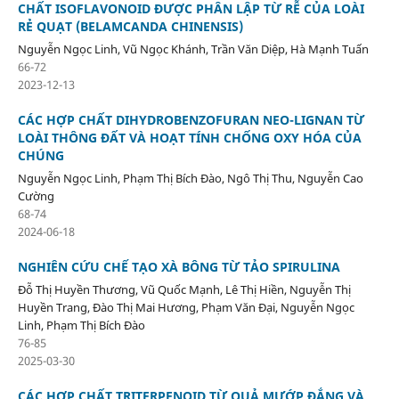
CHẤT ISOFLAVONOID ĐƯỢC PHÂN LẬP TỪ RỄ CỦA LOÀI
RẺ QUẠT (BELAMCANDA CHINENSIS)
Nguyễn Ngọc Linh, Vũ Ngọc Khánh, Trần Văn Diệp, Hà Mạnh Tuấn
66-72
2023-12-13
CÁC HỢP CHẤT DIHYDROBENZOFURAN NEO-LIGNAN TỪ
LOÀI THÔNG ĐẤT VÀ HOẠT TÍNH CHỐNG OXY HÓA CỦA
CHÚNG
Nguyễn Ngọc Linh, Phạm Thị Bích Đào, Ngô Thị Thu, Nguyễn Cao
Cường
68-74
2024-06-18
NGHIÊN CỨU CHẾ TẠO XÀ BÔNG TỪ TẢO SPIRULINA
Đỗ Thị Huyền Thương, Vũ Quốc Mạnh, Lê Thị Hiền, Nguyễn Thị
Huyền Trang, Đào Thị Mai Hương, Phạm Văn Đại, Nguyễn Ngọc
Linh, Phạm Thị Bích Đào
76-85
2025-03-30
CÁC HỢP CHẤT TRITERPENOID TỪ QUẢ MƯỚP ĐẮNG VÀ