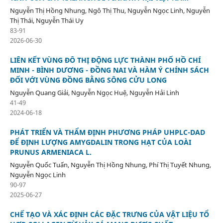
Nguyễn Thị Hồng Nhung, Ngô Thị Thu, Nguyễn Ngọc Linh, Nguyễn
Thị Thái, Nguyễn Thái Uy
83-91
2026-06-30
LIÊN KẾT VÙNG ĐÔ THỊ ĐỘNG LỰC THÀNH PHỐ HỒ CHÍ
MINH - BÌNH DƯƠNG - ĐỒNG NAI VÀ HÀM Ý CHÍNH SÁCH
ĐỐI VỚI VÙNG ĐỒNG BẰNG SÔNG CỬU LONG
Nguyễn Quang Giải, Nguyễn Ngọc Huệ, Nguyễn Hải Linh
41-49
2024-06-18
PHÁT TRIỂN VÀ THẨM ĐỊNH PHƯƠNG PHÁP UHPLC-DAD
ĐỂ ĐỊNH LƯỢNG AMYGDALIN TRONG HẠT CỦA LOÀI
PRUNUS ARMENIACA L.
Nguyễn Quốc Tuấn, Nguyễn Thị Hồng Nhung, Phí Thị Tuyết Nhung,
Nguyễn Ngọc Linh
90-97
2025-06-27
CHẾ TẠO VÀ XÁC ĐỊNH CÁC ĐẶC TRƯNG CỦA VẬT LIỆU TỔ