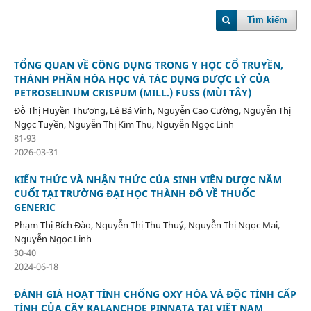
Tìm kiếm
TỔNG QUAN VỀ CÔNG DỤNG TRONG Y HỌC CỔ TRUYỀN,
THÀNH PHẦN HÓA HỌC VÀ TÁC DỤNG DƯỢC LÝ CỦA
PETROSELINUM CRISPUM (MILL.) FUSS (MÙI TÂY)
Đỗ Thị Huyền Thương, Lê Bá Vinh, Nguyễn Cao Cường, Nguyễn Thị
Ngọc Tuyền, Nguyễn Thị Kim Thu, Nguyễn Ngọc Linh
81-93
2026-03-31
KIẾN THỨC VÀ NHẬN THỨC CỦA SINH VIÊN DƯỢC NĂM
CUỐI TẠI TRƯỜNG ĐẠI HỌC THÀNH ĐÔ VỀ THUỐC
GENERIC
Phạm Thị Bích Đào, Nguyễn Thị Thu Thuỷ, Nguyễn Thị Ngọc Mai,
Nguyễn Ngọc Linh
30-40
2024-06-18
ĐÁNH GIÁ HOẠT TÍNH CHỐNG OXY HÓA VÀ ĐỘC TÍNH CẤP
TÍNH CỦA CÂY KALANCHOE PINNATA TẠI VIỆT NAM