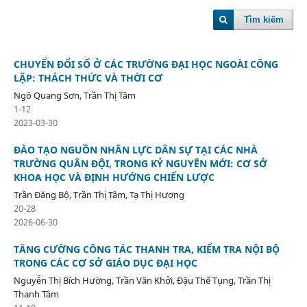
Tìm kiếm
CHUYỂN ĐỔI SỐ Ở CÁC TRƯỜNG ĐẠI HỌC NGOÀI CÔNG
LẬP: THÁCH THỨC VÀ THỜI CƠ
Ngô Quang Sơn, Trần Thị Tâm
1-12
2023-03-30
ĐÀO TẠO NGUỒN NHÂN LỰC DÂN SỰ TẠI CÁC NHÀ
TRƯỜNG QUÂN ĐỘI, TRONG KỶ NGUYÊN MỚI: CƠ SỞ
KHOA HỌC VÀ ĐỊNH HƯỚNG CHIẾN LƯỢC
Trần Đăng Bộ, Trần Thị Tâm, Tạ Thị Hương
20-28
2026-06-30
TĂNG CƯỜNG CÔNG TÁC THANH TRA, KIỂM TRA NỘI BỘ
TRONG CÁC CƠ SỞ GIÁO DỤC ĐẠI HỌC
Nguyễn Thị Bích Hường, Trần Văn Khởi, Đậu Thế Tụng, Trần Thị
Thanh Tâm