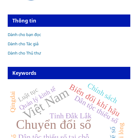
Thông tin
Dành cho bạn đọc
Dành cho Tác giả
Dành cho Thủ thư
Keywords
Chính sách
Biến đổi khí hậu
Quản lý kinh tế
Việt Nam
Luật tục
Qingdai
Dân tộc thiểu số
Tỉnh Đắk Lắk
Chuyển đổi số
Sự hài lòng
Dân tộc thiểu số tại chỗ