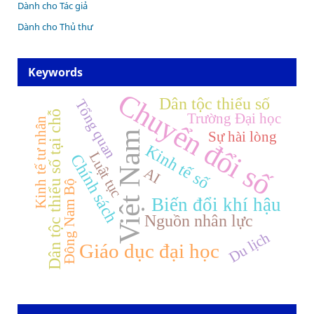
Dành cho Tác giả
Dành cho Thủ thư
Keywords
Chuyển đổi số
Dân tộc thiểu số
Tổng quan
Dân tộc thiểu số tại chỗ
Trường Đại học
Kinh tế tư nhân
Sự hài lòng
Việt Nam
Kinh tế số
Luật tục
Chính sách
AI
Đông Nam Bộ
Biến đổi khí hậu
Nguồn nhân lực
Du lịch
Giáo dục đại học