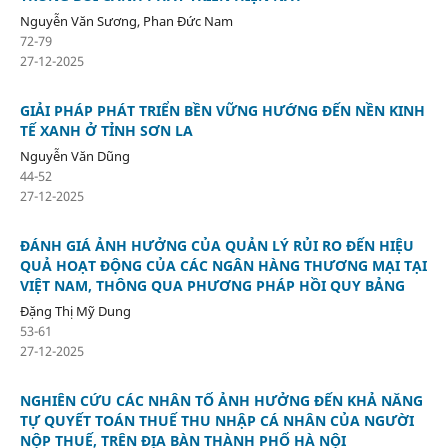
Nguyễn Văn Sương, Phan Đức Nam
72-79
27-12-2025
GIẢI PHÁP PHÁT TRIỂN BỀN VỮNG HƯỚNG ĐẾN NỀN KINH
TẾ XANH Ở TỈNH SƠN LA
Nguyễn Văn Dũng
44-52
27-12-2025
ĐÁNH GIÁ ẢNH HƯỞNG CỦA QUẢN LÝ RỦI RO ĐẾN HIỆU
QUẢ HOẠT ĐỘNG CỦA CÁC NGÂN HÀNG THƯƠNG MẠI TẠI
VIỆT NAM, THÔNG QUA PHƯƠNG PHÁP HỒI QUY BẢNG
Đặng Thị Mỹ Dung
53-61
27-12-2025
NGHIÊN CỨU CÁC NHÂN TỐ ẢNH HƯỞNG ĐẾN KHẢ NĂNG
TỰ QUYẾT TOÁN THUẾ THU NHẬP CÁ NHÂN CỦA NGƯỜI
NỘP THUẾ, TRÊN ĐỊA BÀN THÀNH PHỐ HÀ NỘI