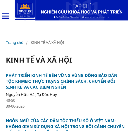
Trang chủ
/
KINH TẾ VÀ XÃ HỘI
KINH TẾ VÀ XÃ HỘI
PHÁT TRIỂN KINH TẾ BỀN VỮNG VÙNG ĐỒNG BÀO DÂN
TỘC KHMER: THỰC TRẠNG CHÍNH SÁCH, CHUYỂN ĐỔI
SINH KẾ VÀ CÁC ĐIỂM NGHẼN
Nguyễn Hữu Hải, Tạ Đức Huy
40-50
30-06-2026
NGÔN NGỮ CỦA CÁC DÂN TỘC THIỂU SỐ Ở VIỆT NAM:
KHÔNG GIAN SỬ DỤNG XÃ HỘI TRONG BỐI CẢNH CHUYỂN