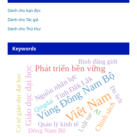
Dành cho bạn đọc
Dành cho Tác giả
Dành cho Thủ thư
Keywords
Bình đẳng giới
Phát triển bền vững
Giáo dục đại học
Vùng Đông Nam Bộ
Nguồn nhân lực
Cơ sở giáo dục đại học
Tỉnh Đắk Lắk
Du lịch
Việt Nam
Qingdai
Chính sách
AI
Luật tục
Quản lý kinh tế
Đông Nam Bộ