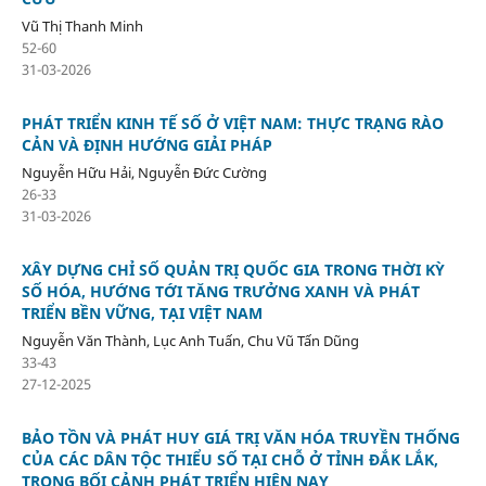
Vũ Thị Thanh Minh
52-60
31-03-2026
PHÁT TRIỂN KINH TẾ SỐ Ở VIỆT NAM: THỰC TRẠNG RÀO
CẢN VÀ ĐỊNH HƯỚNG GIẢI PHÁP
Nguyễn Hữu Hải, Nguyễn Đức Cường
26-33
31-03-2026
XÂY DỰNG CHỈ SỐ QUẢN TRỊ QUỐC GIA TRONG THỜI KỲ
SỐ HÓA, HƯỚNG TỚI TĂNG TRƯỞNG XANH VÀ PHÁT
TRIỂN BỀN VỮNG, TẠI VIỆT NAM
Nguyễn Văn Thành, Lục Anh Tuấn, Chu Vũ Tấn Dũng
33-43
27-12-2025
BẢO TỒN VÀ PHÁT HUY GIÁ TRỊ VĂN HÓA TRUYỀN THỐNG
CỦA CÁC DÂN TỘC THIỂU SỐ TẠI CHỖ Ở TỈNH ĐẮK LẮK,
TRONG BỐI CẢNH PHÁT TRIỂN HIỆN NAY