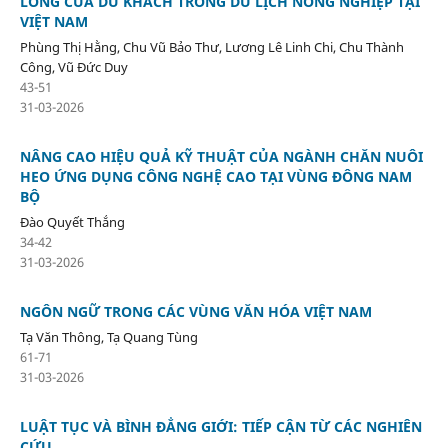
LÒNG CỦA DU KHÁCH TRONG DU LỊCH NÔNG NGHIỆP TẠI
VIỆT NAM
Phùng Thị Hằng, Chu Vũ Bảo Thư, Lương Lê Linh Chi, Chu Thành
Công, Vũ Đức Duy
43-51
31-03-2026
NÂNG CAO HIỆU QUẢ KỸ THUẬT CỦA NGÀNH CHĂN NUÔI
HEO ỨNG DỤNG CÔNG NGHỆ CAO TẠI VÙNG ĐÔNG NAM
BỘ
Đào Quyết Thắng
34-42
31-03-2026
NGÔN NGỮ TRONG CÁC VÙNG VĂN HÓA VIỆT NAM
Tạ Văn Thông, Tạ Quang Tùng
61-71
31-03-2026
LUẬT TỤC VÀ BÌNH ĐẲNG GIỚI: TIẾP CẬN TỪ CÁC NGHIÊN
CỨU