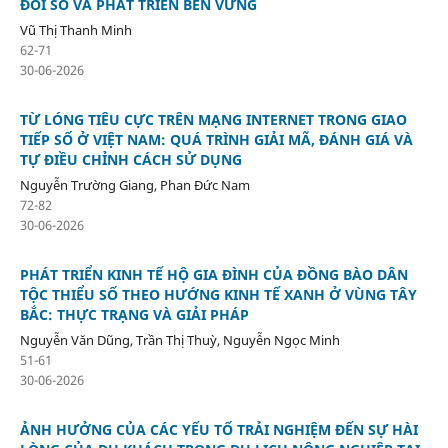
ĐỔI SỐ VÀ PHÁT TRIỂN BỀN VỮNG
Vũ Thị Thanh Minh
62-71
30-06-2026
TỪ LÓNG TIÊU CỰC TRÊN MẠNG INTERNET TRONG GIAO
TIẾP SỐ Ở VIỆT NAM: QUÁ TRÌNH GIẢI MÃ, ĐÁNH GIÁ VÀ
TỰ ĐIỀU CHỈNH CÁCH SỬ DỤNG
Nguyễn Trường Giang, Phan Đức Nam
72-82
30-06-2026
PHÁT TRIỂN KINH TẾ HỘ GIA ĐÌNH CỦA ĐỒNG BÀO DÂN
TỘC THIỂU SỐ THEO HƯỚNG KINH TẾ XANH Ở VÙNG TÂY
BẮC: THỰC TRẠNG VÀ GIẢI PHÁP
Nguyễn Văn Dũng, Trần Thị Thuỳ, Nguyễn Ngọc Minh
51-61
30-06-2026
ẢNH HƯỞNG CỦA CÁC YẾU TỐ TRẢI NGHIỆM ĐẾN SỰ HÀI