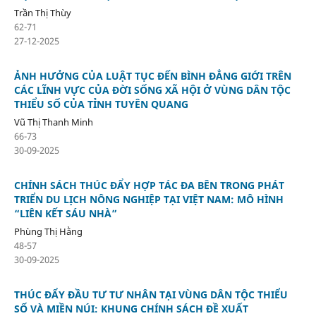
Trần Thị Thùy
62-71
27-12-2025
ẢNH HƯỞNG CỦA LUẬT TỤC ĐẾN BÌNH ĐẲNG GIỚI TRÊN
CÁC LĨNH VỰC CỦA ĐỜI SỐNG XÃ HỘI Ở VÙNG DÂN TỘC
THIỂU SỐ CỦA TỈNH TUYÊN QUANG
Vũ Thị Thanh Minh
66-73
30-09-2025
CHÍNH SÁCH THÚC ĐẨY HỢP TÁC ĐA BÊN TRONG PHÁT
TRIỂN DU LỊCH NÔNG NGHIỆP TẠI VIỆT NAM: MÔ HÌNH
“LIÊN KẾT SÁU NHÀ”
Phùng Thị Hằng
48-57
30-09-2025
THÚC ĐẨY ĐẦU TƯ TƯ NHÂN TẠI VÙNG DÂN TỘC THIỂU
SỐ VÀ MIỀN NÚI: KHUNG CHÍNH SÁCH ĐỀ XUẤT