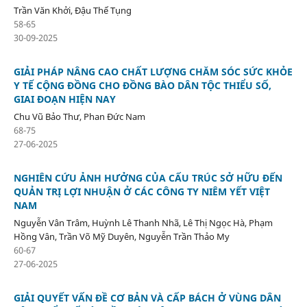
Trần Văn Khởi, Đậu Thế Tụng
58-65
30-09-2025
GIẢI PHÁP NÂNG CAO CHẤT LƯỢNG CHĂM SÓC SỨC KHỎE
Y TẾ CỘNG ĐỒNG CHO ĐỒNG BÀO DÂN TỘC THIỂU SỐ,
GIAI ĐOẠN HIỆN NAY
Chu Vũ Bảo Thư, Phan Đức Nam
68-75
27-06-2025
NGHIÊN CỨU ẢNH HƯỞNG CỦA CẤU TRÚC SỞ HỮU ĐẾN
QUẢN TRỊ LỢI NHUẬN Ở CÁC CÔNG TY NIÊM YẾT VIỆT
NAM
Nguyễn Vân Trâm, Huỳnh Lê Thanh Nhã, Lê Thị Ngọc Hà, Phạm
Hồng Vân, Trần Võ Mỹ Duyên, Nguyễn Trần Thảo My
60-67
27-06-2025
GIẢI QUYẾT VẤN ĐỀ CƠ BẢN VÀ CẤP BÁCH Ở VÙNG DÂN