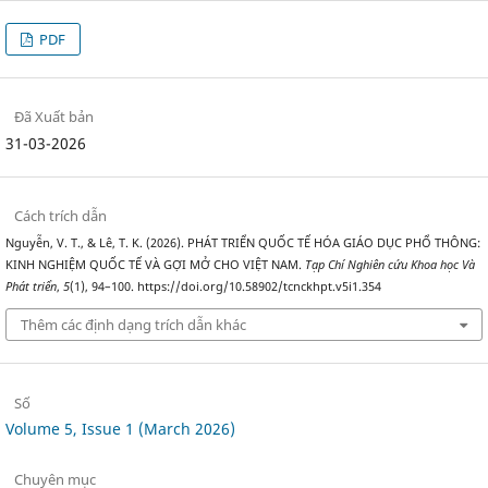
PDF
Đã Xuất bản
31-03-2026
Cách trích dẫn
Nguyễn, V. T., & Lê, T. K. (2026). PHÁT TRIỂN QUỐC TẾ HÓA GIÁO DỤC PHỔ THÔNG:
KINH NGHIỆM QUỐC TẾ VÀ GỢI MỞ CHO VIỆT NAM.
Tạp Chí Nghiên cứu Khoa học Và
Phát triển
,
5
(1), 94–100. https://doi.org/10.58902/tcnckhpt.v5i1.354
Thêm các định dạng trích dẫn khác
Số
Volume 5, Issue 1 (March 2026)
Chuyên mục