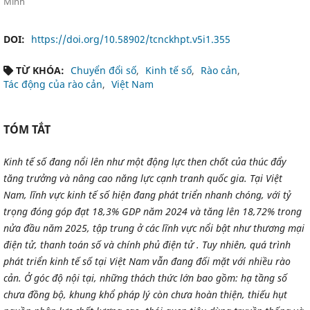
Minh
DOI:
https://doi.org/10.58902/tcnckhpt.v5i1.355
TỪ KHÓA:
Chuyển đổi số
Kinh tế số
Rào cản
Tác động của rào cản
Việt Nam
TÓM TẮT
Kinh tế số đang nổi lên như một động lực then chốt của thúc đẩy
tăng trưởng và nâng cao năng lực cạnh tranh quốc gia. Tại Việt
Nam, lĩnh vực kinh tế số hiện đang phát triển nhanh chóng, với tỷ
trọng đóng góp đạt 18,3% GDP năm 2024 và tăng lên 18,72% trong
nửa đầu năm 2025, tập trung ở các lĩnh vực nổi bật như thương mại
điện tử, thanh toán số và chính phủ điện tử . Tuy nhiên, quá trình
phát triển kinh tế số tại Việt Nam vẫn đang đối mặt với nhiều rào
cản. Ở góc độ nội tại, những thách thức lớn bao gồm: hạ tầng số
chưa đồng bộ, khung khổ pháp lý còn chưa hoàn thiện, thiếu hụt