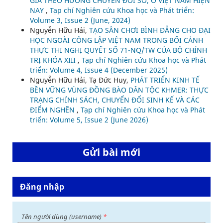
GIA THEO HƯỚNG CHUYỂN ĐỔI SỐ, Ở VIỆT NAM HIỆN
NAY
,
Tạp chí Nghiên cứu Khoa học và Phát triển:
Volume 3, Issue 2 (June, 2024)
Nguyễn Hữu Hải,
TẠO SÂN CHƠI BÌNH ĐẲNG CHO ĐẠI
HỌC NGOÀI CÔNG LẬP VIỆT NAM TRONG BỐI CẢNH
THỰC THI NGHỊ QUYẾT SỐ 71-NQ/TW CỦA BỘ CHÍNH
TRỊ KHÓA XIII
,
Tạp chí Nghiên cứu Khoa học và Phát
triển: Volume 4, Issue 4 (December 2025)
Nguyễn Hữu Hải, Tạ Đức Huy,
PHÁT TRIỂN KINH TẾ
BỀN VỮNG VÙNG ĐỒNG BÀO DÂN TỘC KHMER: THỰC
TRẠNG CHÍNH SÁCH, CHUYỂN ĐỔI SINH KẾ VÀ CÁC
ĐIỂM NGHẼN
,
Tạp chí Nghiên cứu Khoa học và Phát
triển: Volume 5, Issue 2 (June 2026)
Gửi bài mới
Đăng nhập
Tên người dùng (username)
*