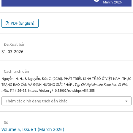
PDF (English)
Đã Xuất bản
31-03-2026
Cách trích dẫn
Nguyễn, H. H., & Nguyễn, Đức C. (2026). PHÁT TRIỂN KINH TẾ SỐ Ở VIỆT NAM: THỰC
TRẠNG RÀO CẢN VÀ ĐỊNH HƯỚNG GIẢI PHÁP .
Tạp Chí Nghiên cứu Khoa học Và Phát
triển
,
5
(1), 26–33. https://doi.org/10.58902/tcnckhpt.v5i1.355
Thêm các định dạng trích dẫn khác
Số
Volume 5, Issue 1 (March 2026)