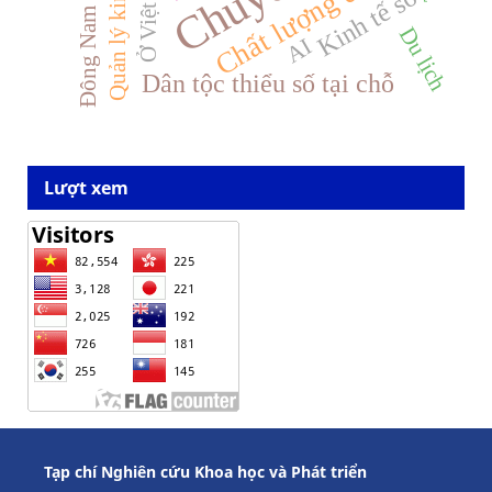
Chất lượng đào tạo
Ở Việt Nam
Quản lý kinh tế
Đông Nam Bộ
Kinh tế số
Du lịch
AI
Dân tộc thiểu số tại chỗ
Lượt xem
Tạp chí Nghiên cứu Khoa học và Phát triển