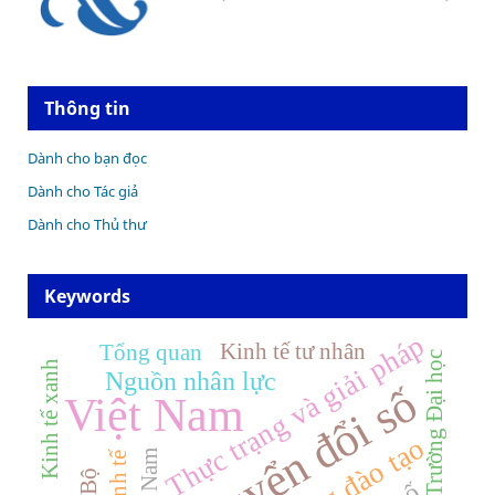
Thông tin
Dành cho bạn đọc
Dành cho Tác giả
Dành cho Thủ thư
Keywords
Thực trạng và giải pháp
Kinh tế tư nhân
Tổng quan
Trường Đại học
Kinh tế xanh
Nguồn nhân lực
Chuyển đổi số
Việt Nam