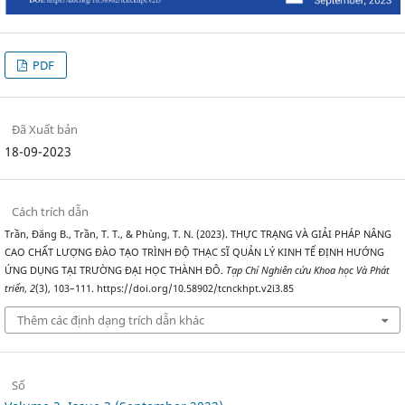
PDF
Đã Xuất bản
18-09-2023
Cách trích dẫn
Trần, Đăng B., Trần, T. T., & Phùng, T. N. (2023). THỰC TRẠNG VÀ GIẢI PHÁP NÂNG
CAO CHẤT LƯỢNG ĐÀO TẠO TRÌNH ĐỘ THẠC SĨ QUẢN LÝ KINH TẾ ĐỊNH HƯỚNG
ỨNG DỤNG TẠI TRƯỜNG ĐẠI HỌC THÀNH ĐÔ.
Tạp Chí Nghiên cứu Khoa học Và Phát
triển
,
2
(3), 103–111. https://doi.org/10.58902/tcnckhpt.v2i3.85
Thêm các định dạng trích dẫn khác
Số