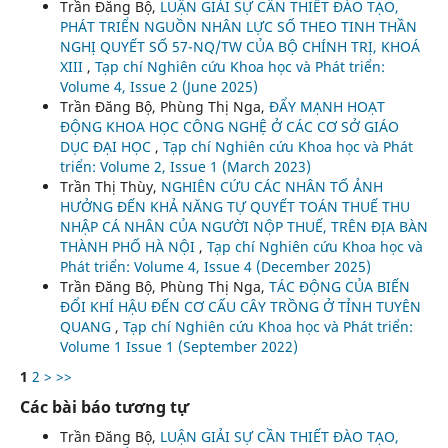
Trần Đăng Bộ,
LUẬN GIẢI SỰ CẦN THIẾT ĐÀO TẠO,
PHÁT TRIỂN NGUỒN NHÂN LỰC SỐ THEO TINH THẦN
NGHỊ QUYẾT SỐ 57-NQ/TW CỦA BỘ CHÍNH TRỊ, KHOÁ
XIII
,
Tạp chí Nghiên cứu Khoa học và Phát triển:
Volume 4, Issue 2 (June 2025)
Trần Đăng Bộ, Phùng Thị Nga,
ĐẨY MẠNH HOẠT
ĐỘNG KHOA HỌC CÔNG NGHỆ Ở CÁC CƠ SỞ GIÁO
DỤC ĐẠI HỌC
,
Tạp chí Nghiên cứu Khoa học và Phát
triển: Volume 2, Issue 1 (March 2023)
Trần Thị Thùy,
NGHIÊN CỨU CÁC NHÂN TỐ ẢNH
HƯỞNG ĐẾN KHẢ NĂNG TỰ QUYẾT TOÁN THUẾ THU
NHẬP CÁ NHÂN CỦA NGƯỜI NỘP THUẾ, TRÊN ĐỊA BÀN
THÀNH PHỐ HÀ NỘI
,
Tạp chí Nghiên cứu Khoa học và
Phát triển: Volume 4, Issue 4 (December 2025)
Trần Đăng Bộ, Phùng Thị Nga,
TÁC ĐỘNG CỦA BIẾN
ĐỔI KHÍ HẬU ĐẾN CƠ CẤU CÂY TRỒNG Ở TỈNH TUYÊN
QUANG
,
Tạp chí Nghiên cứu Khoa học và Phát triển:
Volume 1 Issue 1 (September 2022)
1
2
>
>>
Các bài báo tương tự
Trần Đăng Bộ,
LUẬN GIẢI SỰ CẦN THIẾT ĐÀO TẠO,