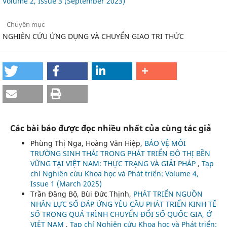
Volume 2, Issue 3 (September 2023)
Chuyên mục
NGHIÊN CỨU ỨNG DỤNG VÀ CHUYỂN GIAO TRI THỨC
Các bài báo được đọc nhiều nhất của cùng tác giả
Phùng Thị Nga, Hoàng Văn Hiệp,
BẢO VỆ MÔI
TRƯỜNG SINH THÁI TRONG PHÁT TRIỂN ĐÔ THỊ BỀN
VỮNG TẠI VIỆT NAM: THỰC TRẠNG VÀ GIẢI PHÁP
,
Tạp
chí Nghiên cứu Khoa học và Phát triển: Volume 4,
Issue 1 (March 2025)
Trần Đăng Bộ, Bùi Đức Thịnh,
PHÁT TRIỂN NGUỒN
NHÂN LỰC SỐ ĐÁP ỨNG YÊU CẦU PHÁT TRIỂN KINH TẾ
SỐ TRONG QUÁ TRÌNH CHUYỂN ĐỔI SỐ QUỐC GIA, Ở
VIỆT NAM
,
Tạp chí Nghiên cứu Khoa học và Phát triển: