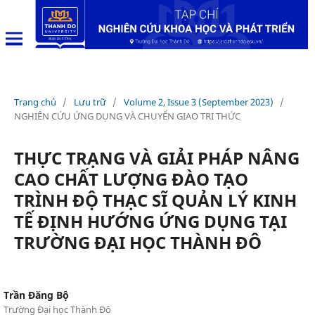
Trang chủ
/
Lưu trữ
/
Volume 2, Issue 3 (September 2023)
/
NGHIÊN CỨU ỨNG DỤNG VÀ CHUYỂN GIAO TRI THỨC
THỰC TRẠNG VÀ GIẢI PHÁP NÂNG
CAO CHẤT LƯỢNG ĐÀO TẠO
TRÌNH ĐỘ THẠC SĨ QUẢN LÝ KINH
TẾ ĐỊNH HƯỚNG ỨNG DỤNG TẠI
TRƯỜNG ĐẠI HỌC THÀNH ĐÔ
Trần Đăng Bộ
Trường Đại học Thành Đô