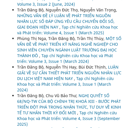
Volume 3, Issue 2 (June, 2024)
Trần Đăng Bộ, Nguyễn Đức Thọ, Nguyễn Văn Trọng,
NHỮNG VẤN ĐỀ LÝ LUẬN VỀ PHÁT TRIỂN NGUỒN
NHÂN LỰC SỐ ĐÁP ỨNG YÊU CẦU CHUYỂN ĐỔI SỐ,
GIAI ĐOẠN HIỆN NAY
,
Tạp chí Nghiên cứu Khoa học
và Phát triển: Volume 4, Issue 1 (March 2025)
Phùng Thị Nga, Trần Đăng Bộ, Trần Thị Thùy,
MỘT SỐ
VẤN ĐỀ VỀ PHÁT TRIỂN KỸ NĂNG NGHỀ NGHIỆP CHO
SINH VIÊN CHUYÊN NGÀNH LUẬT TRƯỜNG ĐẠI HỌC
THÀNH ĐÔ
,
Tạp chí Nghiên cứu Khoa học và Phát
triển: Volume 3, Issue 1 (March 2024)
Trần Đăng Bộ, Nguyễn Thị Hay, Bùi Đức Thịnh,
LUẬN
GIẢI VỀ SỰ CẦN THIẾT PHÁT TRIỂN NGUỒN NHÂN LỰC
DU LỊCH VIỆT NAM HIỆN NAY
,
Tạp chí Nghiên cứu
Khoa học và Phát triển: Volume 3, Issue 1 (March
2024)
Trần Đăng Bộ, Chu Vũ Bảo Thư,
NGHỊ QUYẾT SỐ
68/NQ-TW CỦA BỘ CHÍNH TRỊ KHOÁ XIII - BƯỚC PHÁT
TRIỂN ĐỘT PHÁ TRONG NHẬN THỨC, TƯ DUY VỀ KINH
TẾ TƯ NHÂN THỜI KỲ ĐỔI MỚI
,
Tạp chí Nghiên cứu
Khoa học và Phát triển: Volume 4, Issue 3 (September
2025)