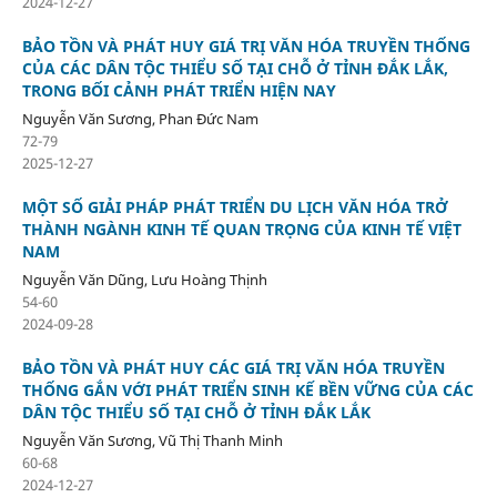
2024-12-27
BẢO TỒN VÀ PHÁT HUY GIÁ TRỊ VĂN HÓA TRUYỀN THỐNG
CỦA CÁC DÂN TỘC THIỂU SỐ TẠI CHỖ Ở TỈNH ĐẮK LẮK,
TRONG BỐI CẢNH PHÁT TRIỂN HIỆN NAY
Nguyễn Văn Sương, Phan Đức Nam
72-79
2025-12-27
MỘT SỐ GIẢI PHÁP PHÁT TRIỂN DU LỊCH VĂN HÓA TRỞ
THÀNH NGÀNH KINH TẾ QUAN TRỌNG CỦA KINH TẾ VIỆT
NAM
Nguyễn Văn Dũng, Lưu Hoàng Thịnh
54-60
2024-09-28
BẢO TỒN VÀ PHÁT HUY CÁC GIÁ TRỊ VĂN HÓA TRUYỀN
THỐNG GẮN VỚI PHÁT TRIỂN SINH KẾ BỀN VỮNG CỦA CÁC
DÂN TỘC THIỂU SỐ TẠI CHỖ Ở TỈNH ĐẮK LẮK
Nguyễn Văn Sương, Vũ Thị Thanh Minh
60-68
2024-12-27