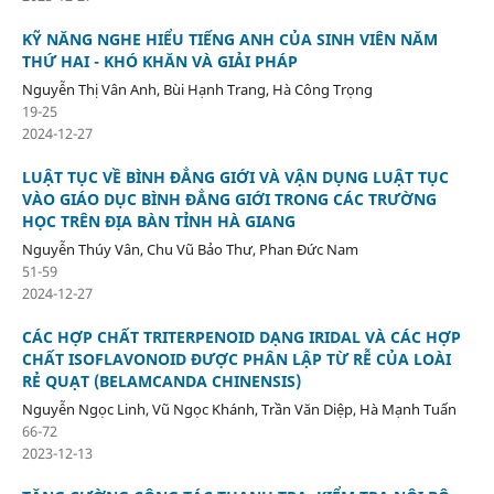
KỸ NĂNG NGHE HIỂU TIẾNG ANH CỦA SINH VIÊN NĂM
THỨ HAI - KHÓ KHĂN VÀ GIẢI PHÁP
Nguyễn Thị Vân Anh, Bùi Hạnh Trang, Hà Công Trọng
19-25
2024-12-27
LUẬT TỤC VỀ BÌNH ĐẲNG GIỚI VÀ VẬN DỤNG LUẬT TỤC
VÀO GIÁO DỤC BÌNH ĐẲNG GIỚI TRONG CÁC TRƯỜNG
HỌC TRÊN ĐỊA BÀN TỈNH HÀ GIANG
Nguyễn Thúy Vân, Chu Vũ Bảo Thư, Phan Đức Nam
51-59
2024-12-27
CÁC HỢP CHẤT TRITERPENOID DẠNG IRIDAL VÀ CÁC HỢP
CHẤT ISOFLAVONOID ĐƯỢC PHÂN LẬP TỪ RỄ CỦA LOÀI
RẺ QUẠT (BELAMCANDA CHINENSIS)
Nguyễn Ngọc Linh, Vũ Ngọc Khánh, Trần Văn Diệp, Hà Mạnh Tuấn
66-72
2023-12-13