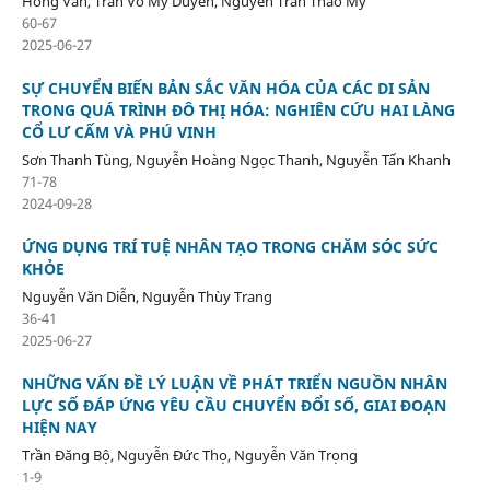
Hồng Vân, Trần Võ Mỹ Duyên, Nguyễn Trần Thảo My
60-67
2025-06-27
SỰ CHUYỂN BIẾN BẢN SẮC VĂN HÓA CỦA CÁC DI SẢN
TRONG QUÁ TRÌNH ĐÔ THỊ HÓA: NGHIÊN CỨU HAI LÀNG
CỔ LƯ CẤM VÀ PHÚ VINH
Sơn Thanh Tùng, Nguyễn Hoàng Ngọc Thanh, Nguyễn Tấn Khanh
71-78
2024-09-28
ỨNG DỤNG TRÍ TUỆ NHÂN TẠO TRONG CHĂM SÓC SỨC
KHỎE
Nguyễn Văn Diễn, Nguyễn Thùy Trang
36-41
2025-06-27
NHỮNG VẤN ĐỀ LÝ LUẬN VỀ PHÁT TRIỂN NGUỒN NHÂN
LỰC SỐ ĐÁP ỨNG YÊU CẦU CHUYỂN ĐỔI SỐ, GIAI ĐOẠN
HIỆN NAY
Trần Đăng Bộ, Nguyễn Đức Thọ, Nguyễn Văn Trọng
1-9