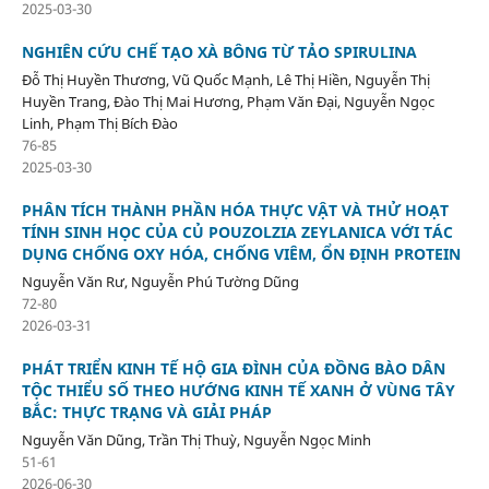
2025-03-30
NGHIÊN CỨU CHẾ TẠO XÀ BÔNG TỪ TẢO SPIRULINA
Đỗ Thị Huyền Thương, Vũ Quốc Mạnh, Lê Thị Hiền, Nguyễn Thị
Huyền Trang, Đào Thị Mai Hương, Phạm Văn Đại, Nguyễn Ngọc
Linh, Phạm Thị Bích Đào
76-85
2025-03-30
PHÂN TÍCH THÀNH PHẦN HÓA THỰC VẬT VÀ THỬ HOẠT
TÍNH SINH HỌC CỦA CỦ POUZOLZIA ZEYLANICA VỚI TÁC
DỤNG CHỐNG OXY HÓA, CHỐNG VIÊM, ỔN ĐỊNH PROTEIN
Nguyễn Văn Rư, Nguyễn Phú Tường Dũng
72-80
2026-03-31
PHÁT TRIỂN KINH TẾ HỘ GIA ĐÌNH CỦA ĐỒNG BÀO DÂN
TỘC THIỂU SỐ THEO HƯỚNG KINH TẾ XANH Ở VÙNG TÂY
BẮC: THỰC TRẠNG VÀ GIẢI PHÁP
Nguyễn Văn Dũng, Trần Thị Thuỳ, Nguyễn Ngọc Minh
51-61
2026-06-30