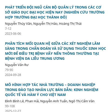
PHÁT TRIỂN ĐỘI NGŨ CÁN BỘ QUẢN LÝ TRONG CÁC CƠ
SỞ GIÁO DỤC ĐẠI HỌC HIỆN NAY (NGHIÊN CỨU TRƯỜNG
HỢP TRƯỜNG ĐẠI HỌC THÀNH ĐÔ)
Nguyễn Thúy Vân, Nguyễn Thị Hảo, Hoàng Thị Thái
7-12
2023-06-06
PHÂN TÍCH MỐI QUAN HỆ GIỮA CÁC XÉT NGHIỆM LÂM
SÀNG TRONG CHẨN ĐOÁN VÀ SỬ DỤNG THUỐC SINH HỌC
MỚI ĐỂ ĐIỀU TRỊ BỆNH VẨY NẾN THÔNG THƯỜNG TẠI
BỆNH VIỆN DA LIỄU TRUNG ƯƠNG
Nguyễn Văn Rư
79-90
2024-09-28
MÔ HÌNH HỢP TÁC NHÀ TRƯỜNG – DOANH NGHIỆP
TRONG ĐÀO TẠO NHÂN LỰC BÁN DẪN: KINH NGHIỆM
QUỐC TẾ VÀ HÀM Ý CHO VIỆT NAM
Đình Bình Lê, Phan Hải, Nguyễn Anh Tuấn, Ngô Thị Cẩm Vân
99-108
2025-12-27