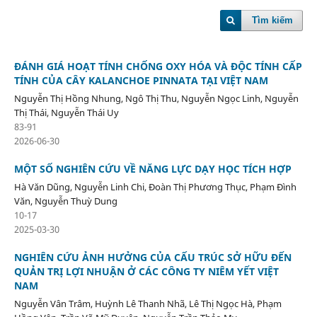
Tìm kiếm
ĐÁNH GIÁ HOẠT TÍNH CHỐNG OXY HÓA VÀ ĐỘC TÍNH CẤP
TÍNH CỦA CÂY KALANCHOE PINNATA TẠI VIỆT NAM
Nguyễn Thị Hồng Nhung, Ngô Thị Thu, Nguyễn Ngọc Linh, Nguyễn
Thị Thái, Nguyễn Thái Uy
83-91
2026-06-30
MỘT SỐ NGHIÊN CỨU VỀ NĂNG LỰC DẠY HỌC TÍCH HỢP
Hà Văn Dũng, Nguyễn Linh Chi, Đoàn Thị Phương Thục, Phạm Đình
Văn, Nguyễn Thuỳ Dung
10-17
2025-03-30
NGHIÊN CỨU ẢNH HƯỞNG CỦA CẤU TRÚC SỞ HỮU ĐẾN
QUẢN TRỊ LỢI NHUẬN Ở CÁC CÔNG TY NIÊM YẾT VIỆT
NAM
Nguyễn Vân Trâm, Huỳnh Lê Thanh Nhã, Lê Thị Ngọc Hà, Phạm