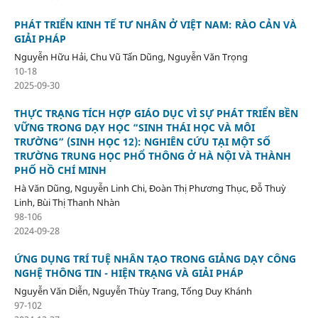
PHÁT TRIỂN KINH TẾ TƯ NHÂN Ở VIỆT NAM: RÀO CẢN VÀ
GIẢI PHÁP
Nguyễn Hữu Hải, Chu Vũ Tấn Dũng, Nguyễn Văn Trọng
10-18
2025-09-30
THỰC TRẠNG TÍCH HỢP GIÁO DỤC VÌ SỰ PHÁT TRIỂN BỀN
VỮNG TRONG DẠY HỌC “SINH THÁI HỌC VÀ MÔI
TRƯỜNG” (SINH HỌC 12): NGHIÊN CỨU TẠI MỘT SỐ
TRƯỜNG TRUNG HỌC PHỔ THÔNG Ở HÀ NỘI VÀ THÀNH
PHỐ HỒ CHÍ MINH
Hà Văn Dũng, Nguyễn Linh Chi, Đoàn Thị Phương Thục, Đỗ Thuỳ
Linh, Bùi Thị Thanh Nhàn
98-106
2024-09-28
ỨNG DỤNG TRÍ TUỆ NHÂN TẠO TRONG GIẢNG DẠY CÔNG
NGHỆ THÔNG TIN - HIỆN TRẠNG VÀ GIẢI PHÁP
Nguyễn Văn Diễn, Nguyễn Thùy Trang, Tống Duy Khánh
97-102