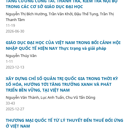
TĂNG CƯỜNG CÔNG TÁC THANH TRA, KIỂM TRA NỘI BỘ
TRONG CÁC CƠ SỞ GIÁO DỤC ĐẠI HỌC
Nguyễn Thị Bích Hường, Trần Văn Khởi, Đậu Thế Tụng, Trần Thị
Thanh Tâm
11-19
2026-06-30
GIÁO DỤC ĐẠI HỌC CỦA VIỆT NAM TRONG BỐI CẢNH HỘI
NHẬP QUỐC TẾ HIỆN NAY Thực trạng và giải pháp
Nguyễn Thúy Vân
1-11
2023-12-13
XÂY DỰNG CHỈ SỐ QUẢN TRỊ QUỐC GIA TRONG THỜI KỲ
SỐ HÓA, HƯỚNG TỚI TĂNG TRƯỞNG XANH VÀ PHÁT
TRIỂN BỀN VỮNG, TẠI VIỆT NAM
Nguyễn Văn Thành, Lục Anh Tuấn, Chu Vũ Tấn Dũng
33-43
2025-12-27
THƯƠNG MẠI QUỐC TẾ TỪ LÝ THUYẾT ĐẾN THUẾ ĐỐI ỨNG
Ở VIỆT NAM