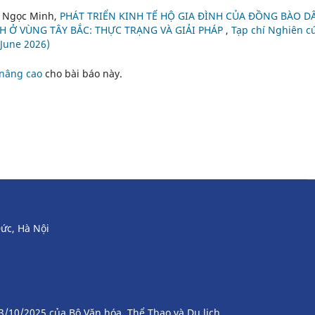
n Ngọc Minh,
PHÁT TRIỂN KINH TẾ HỘ GIA ĐÌNH CỦA ĐỒNG BÀO D
H Ở VÙNG TÂY BẮC: THỰC TRẠNG VÀ GIẢI PHÁP
,
Tạp chí Nghiên c
(June 2026)
 nâng cao
cho bài báo này.
ức, Hà Nội
3/10/2025 của Bộ Văn hóa, Thể Thao và Du lịch