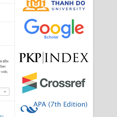
ỂN BỀN
TỈNH
 triển
,
2
5)