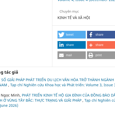
Chuyên mục
KINH TẾ VÀ XÃ HỘI
tweet
share
share
share
mail
print
g tác giả
 SỐ GIẢI PHÁP PHÁT TRIỂN DU LỊCH VĂN HÓA TRỞ THÀNH NGÀNH
 NAM
,
Tạp chí Nghiên cứu Khoa học và Phát triển: Volume 3, Issue 
n Ngọc Minh,
PHÁT TRIỂN KINH TẾ HỘ GIA ĐÌNH CỦA ĐỒNG BÀO D
H Ở VÙNG TÂY BẮC: THỰC TRẠNG VÀ GIẢI PHÁP
,
Tạp chí Nghiên c
(June 2026)