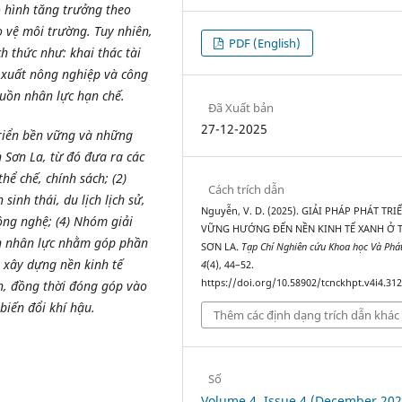
ô hình tăng trưởng theo
o vệ môi trường. Tuy nhiên,
PDF (English)
h thức như: khai thác tài
 xuất nông nghiệp và công
guồn nhân lực hạn chế.
Đã Xuất bản
27-12-2025
triển bền vững và những
h Sơn La, từ đó đưa ra các
hể chế, chính sách; (2)
Cách trích dẫn
inh thái, du lịch lịch sử,
Nguyễn, V. D. (2025). GIẢI PHÁP PHÁT TRI
ông nghệ; (4) Nhóm giải
VỮNG HƯỚNG ĐẾN NỀN KINH TẾ XANH Ở 
ồn nhân lực nhằm góp phần
SƠN LA.
Tạp Chí Nghiên cứu Khoa học Và Phát
, xây dựng nền kinh tế
4
(4), 44–52.
https://doi.org/10.58902/tcnckhpt.v4i4.31
n, đồng thời đóng góp vào
biến đổi khí hậu.
Thêm các định dạng trích dẫn khác
Số
Volume 4, Issue 4 (December 202