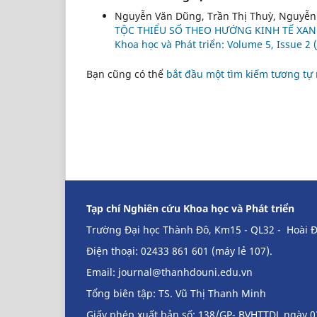
Nguyễn Văn Dũng, Trần Thị Thuỳ, Nguyễ
TỘC THIỂU SỐ THEO HƯỚNG KINH TẾ XAN
Khoa học và Phát triển: Volume 5, Issue 2 
Bạn cũng có thể
bắt đầu một tìm kiếm tương tự
Tạp chí Nghiên cứu Khoa học và Phát triển
Trường Đại học Thành Đô, Km15 - QL32 - Hoài Đ
Điện thoại: 02433 861 601 (máy lẻ 107).
Email:
journal@thanhdouni.edu.vn
Tổng biên tập: TS. Vũ Thị Thanh Minh
Giấy phép xuất bản số: 138/GP- BVHTTDL ngày 0