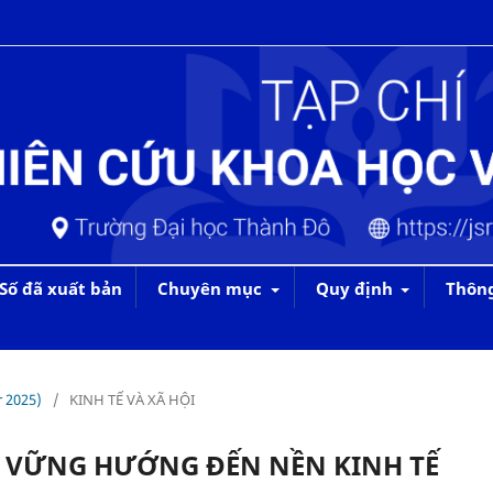
Số đã xuất bản
Chuyên mục
Quy định
Thôn
r 2025)
/
KINH TẾ VÀ XÃ HỘI
ỀN VỮNG HƯỚNG ĐẾN NỀN KINH TẾ