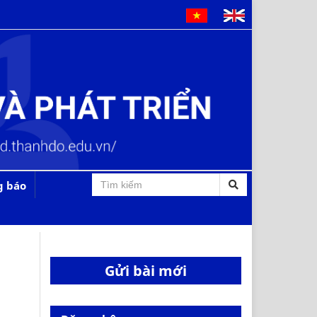
g báo
Gửi bài mới