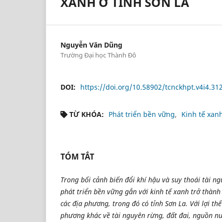
XANH Ở TỈNH SƠN LA
Nguyễn Văn Dũng
Trường Đại học Thành Đô
DOI:
https://doi.org/10.58902/tcnckhpt.v4i4.31
TỪ KHÓA:
Phát triển bền vững
Kinh tế xan
TÓM TẮT
Trong bối cảnh biến đổi khí hậu và suy thoái tài n
phát triển bền vững gắn với kinh tế xanh trở thành
các địa phương, trong đó có tỉnh Sơn La. Với lợi thế
phương khác về tài nguyên rừng, đất đai, nguồn n