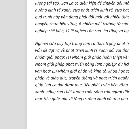
lượng tái tạo, Sơn La có điều kiện để chuyển đổi m
hướng kinh tế xanh, vừa phát triển kinh tế, vừa bả
quá trình này vẫn đang phải đối mặt với nhiều thác
nguyên chưa bền vững, ô nhiễm môi trường từ sản
nghiệp chế biến, tỷ lệ nghèo còn cao, hạ tầng và n
Nghiên cứu này tập trung làm rõ thực trạng phát 
vấn đề đặt ra về phát triển kinh tế xanh đối với tỉn
nhóm giải pháp: (1) Nhóm giải pháp hoàn thiện về t
Nhóm giải pháp phát triển nông lâm nghiệp; du lịch s
văn hóa; (3) Nhóm giải pháp về kinh tế, khoa học c
pháp về giáo dục, truyền thông và phát triển ngu
giúp Sơn La đạt được mục tiêu phát triển bền vững
xanh, nâng cao chất lượng cuộc sống của người dâ
mục tiêu quốc gia về tăng trưởng xanh và ứng phó 