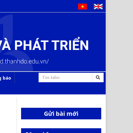
g báo
Gửi bài mới