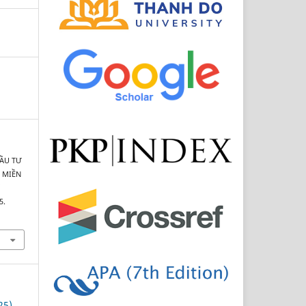
 ĐẦU TƯ
 MIỀN
5.
9
25)