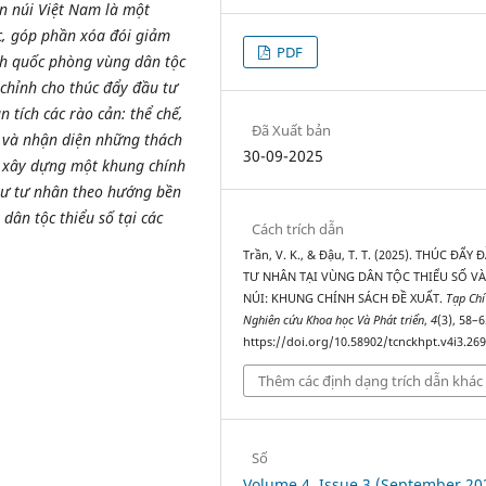
ền núi Việt Nam là một
, góp phần xóa đói giảm
PDF
nh quốc phòng vùng dân tộc
 chỉnh cho thúc đẩy đầu tư
n tích các rào cản: thể chế,
Đã Xuất bản
lý và nhận diện những thách
30-09-2025
ất xây dựng một khung chính
 tư tư nhân theo hướng bền
dân tộc thiểu số tại các
Cách trích dẫn
Trần, V. K., & Đậu, T. T. (2025). THÚC ĐẨY
TƯ NHÂN TẠI VÙNG DÂN TỘC THIỂU SỐ VÀ
NÚI: KHUNG CHÍNH SÁCH ĐỀ XUẤT.
Tạp Chí
Nghiên cứu Khoa học Và Phát triển
,
4
(3), 58–6
https://doi.org/10.58902/tcnckhpt.v4i3.26
Thêm các định dạng trích dẫn khác
Số
Volume 4, Issue 3 (September 20