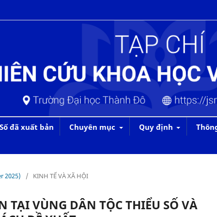
Số đã xuất bản
Chuyên mục
Quy định
Thôn
r 2025)
/
KINH TẾ VÀ XÃ HỘI
 TẠI VÙNG DÂN TỘC THIỂU SỐ VÀ