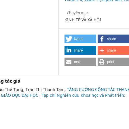
Chuyên mục
KINH TẾ VÀ XÃ HỘI
tweet
share
share
share
mail
print
g tác giả
ậu Thế Tụng, Trần Thị Thanh Tâm,
TĂNG CƯỜNG CÔNG TÁC THAN
Ở GIÁO DỤC ĐẠI HỌC
,
Tạp chí Nghiên cứu Khoa học và Phát triển: