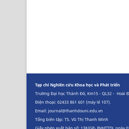
Tạp chí Nghiên cứu Khoa học và Phát triển
Trường Đại học Thành Đô, Km15 - QL32 - Hoài Đ
Điện thoại: 02433 861 601 (máy lẻ 107).
Email:
journal@thanhdouni.edu.vn
Tổng biên tập: TS. Vũ Thị Thanh Minh
Giấy phép xuất bản số: 138/GP- BVHTTDL ngày 0