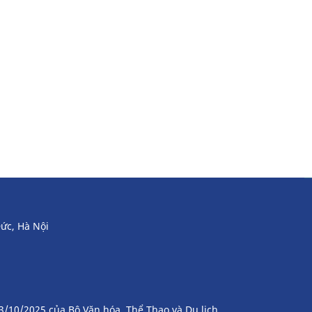
ức, Hà Nội
3/10/2025 của Bộ Văn hóa, Thể Thao và Du lịch