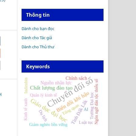
Thông tin
Dành cho bạn đọc
Dành cho Tác giả
Dành cho Thủ thư
Keywords
Chuyển đổi số
Chính sách
Indirubin
Ngôn ngữ dân tộc thiểu số
Nguồn nhân lực
Chất lượng đào tạo
Biến đổi khí hậu
H
Trường Đại học
Quản lý kinh tế
Giáo dục đại học
Kinh tế xanh
Tỉnh Đắk Lắk
Tổng quan
AI
Du lịch
Luật tục
Giảm nghèo bền vững