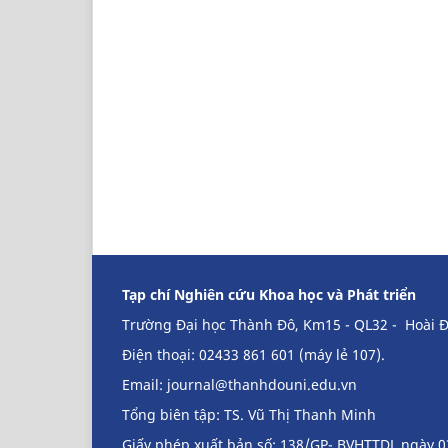
Tạp chí Nghiên cứu Khoa học và Phát triển
Trường Đại học Thành Đô, Km15 - QL32 - Hoài Đ
Điện thoại: 02433 861 601 (máy lẻ 107).
Email:
journal@thanhdouni.edu.vn
Tổng biên tập: TS. Vũ Thị Thanh Minh
Giấy phép xuất bản số: 138/GP- BVHTTDL ngày 0