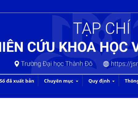
Số đã xuất bản
Chuyên mục
Quy định
Thôn