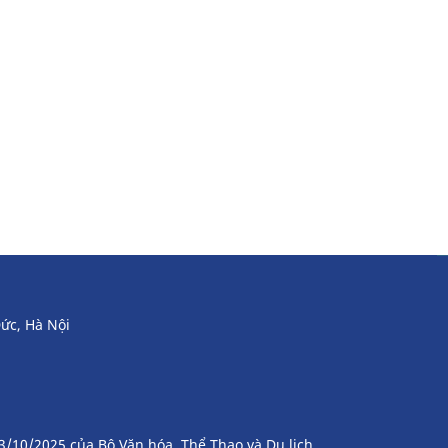
ức, Hà Nội
3/10/2025 của Bộ Văn hóa, Thể Thao và Du lịch