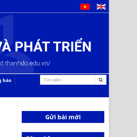
g báo
Gửi bài mới