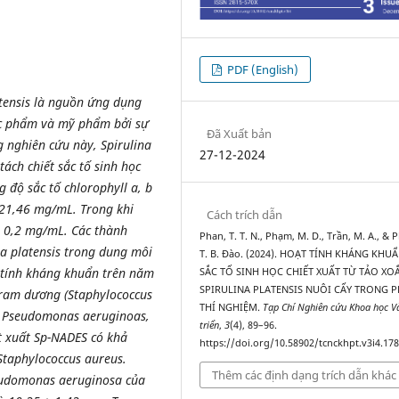
PDF (English)
atensis là nguồn ứng dụng
ợc phẩm và mỹ phẩm bởi sự
Đã Xuất bản
ng nghiên cứu này, Spirulina
27-12-2024
ách chiết sắc tố sinh học
 độ sắc tố chlorophyll a, b
± 21,46 mg/mL. Trong khi
Cách trích dẫn
± 0,2 mg/mL. Các thành
Phan, T. T. N., Phạm, M. D., Trần, M. A., & 
na platensis trong dung môi
T. B. Đào. (2024). HOẠT TÍNH KHÁNG KHU
 tính kháng khuẩn trên năm
SẮC TỐ SINH HỌC CHIẾT XUẤT TỪ TẢO XO
SPIRULINA PLATENSIS NUÔI CẤY TRONG 
ram dương (Staphylococcus
THÍ NGHIỆM.
Tạp Chí Nghiên cứu Khoa học V
i, Pseudomonas aeruginoas,
triển
,
3
(4), 89–96.
t xuất Sp-NADES có khả
https://doi.org/10.58902/tcnckhpt.v3i4.17
taphylococcus aureus.
Thêm các định dạng trích dẫn khác
eudomonas aeruginosa của