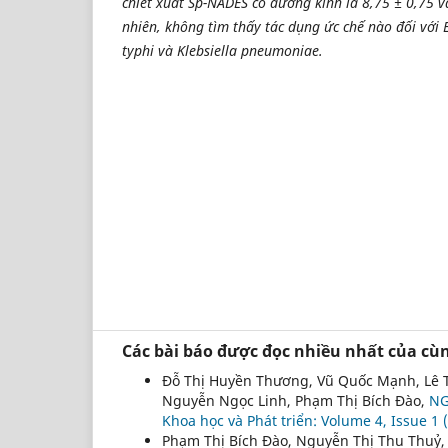
chiết xuất Sp-NADES có đường kính là 8,75 ± 0,75 
nhiên, không tìm thấy tác dụng ức chế nào đối với E
typhi và Klebsiella pneumoniae.
Các bài báo được đọc nhiều nhất của cùn
Đỗ Thị Huyền Thương, Vũ Quốc Mạnh, Lê T
Nguyễn Ngọc Linh, Phạm Thị Bích Đào,
NG
Khoa học và Phát triển: Volume 4, Issue 1
Phạm Thị Bích Đào, Nguyễn Thị Thu Thuỷ