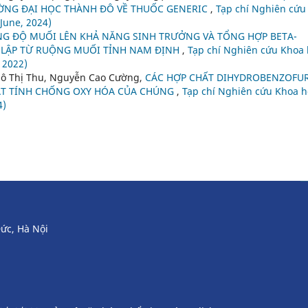
ƯỜNG ĐẠI HỌC THÀNH ĐÔ VỀ THUỐC GENERIC
,
Tạp chí Nghiên cứu
(June, 2024)
G ĐỘ MUỐI LÊN KHẢ NĂNG SINH TRƯỞNG VÀ TỔNG HỢP BETA-
N LẬP TỪ RUỘNG MUỐI TỈNH NAM ĐỊNH
,
Tạp chí Nghiên cứu Khoa
 2022)
gô Thị Thu, Nguyễn Cao Cường,
CÁC HỢP CHẤT DIHYDROBENZOFU
ẠT TÍNH CHỐNG OXY HÓA CỦA CHÚNG
,
Tạp chí Nghiên cứu Khoa h
4)
ức, Hà Nội