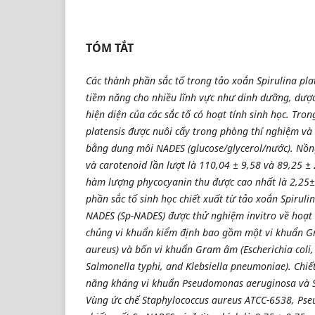
TÓM TẮT
Các thành phần sắc tố trong tảo xoắn Spirulina pl
tiềm năng cho nhiều lĩnh vực như dinh dưỡng, dư
hiện diện của các sắc tố có hoạt tính sinh học. Tro
platensis được nuôi cấy trong phòng thí nghiệm và t
bằng dung môi NADES (glucose/glycerol/nước). Nồng
và carotenoid lần lượt là 110,04 ± 9,58 và 89,25 
hàm lượng phycocyanin thu được cao nhất là 2,25
phần sắc tố sinh học chiết xuất từ tảo xoắn Spiruli
NADES (Sp-NADES) được thử nghiệm invitro về hoạt
chủng vi khuẩn kiểm định bao gồm một vi khuẩn G
aureus) và bốn vi khuẩn Gram âm (Escherichia col
Salmonella typhi, and Klebsiella pneumoniae). Chiế
năng kháng vi khuẩn Pseudomonas aeruginosa và S
Vùng ức chế Staphylococcus aureus ATCC-6538, Ps