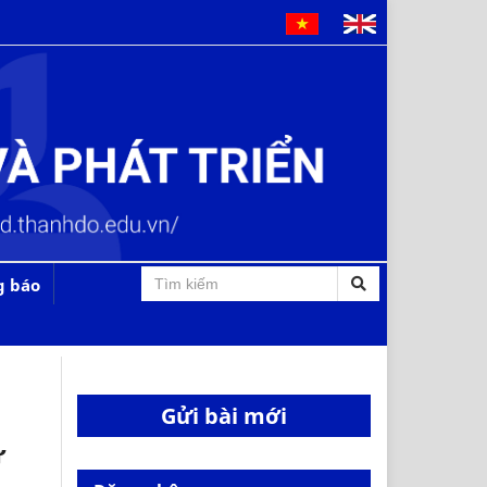
g báo
Gửi bài mới
Ừ