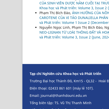
CỦA SINH VIÊN DƯỢC NĂM CUỐI TẠI TR
Khoa học và Phát triển: Volume 3, Issue 2 
Phạm Thị Bích Đào,
ẢNH HƯỞNG CỦA NỒN
CAROTENE CỦA VI TẢO DUNALIELLA PHÂ
và Phát triển: Volume 1 Issue 2 (December
Nguyễn Ngọc Linh, Phạm Thị Bích Đào, N
NEO-LIGNAN TỪ LOÀI THÔNG ĐẤT VÀ HO
và Phát triển: Volume 3, Issue 2 (June, 202
Tạp chí Nghiên cứu Khoa học và Phát triển
Trường Đại học Thành Đô, Km15 - QL32 - Hoài Đ
Điện thoại: 02433 861 601 (máy lẻ 107).
Email:
journal@thanhdouni.edu.vn
Tổng biên tập: TS. Vũ Thị Thanh Minh