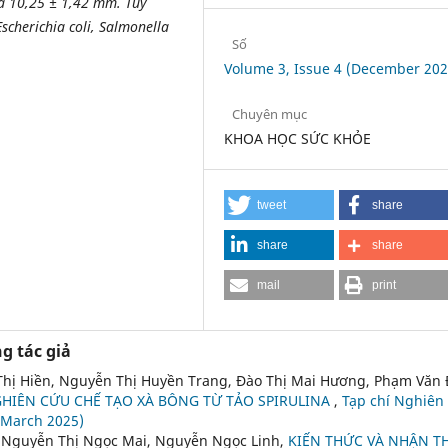
và 10,25 ± 1,42 mm. Tuy
scherichia coli, Salmonella
Số
Volume 3, Issue 4 (December 202
Chuyên mục
KHOA HỌC SỨC KHỎE
tweet
share
share
share
mail
print
g tác giả
hị Hiền, Nguyễn Thị Huyền Trang, Đào Thị Mai Hương, Phạm Văn 
HIÊN CỨU CHẾ TẠO XÀ BÔNG TỪ TẢO SPIRULINA
,
Tạp chí Nghiên
 (March 2025)
, Nguyễn Thị Ngọc Mai, Nguyễn Ngọc Linh,
KIẾN THỨC VÀ NHẬN T