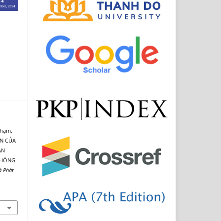
Phạm,
ẨN CỦA
ẮN
PHÒNG
à Phát
8