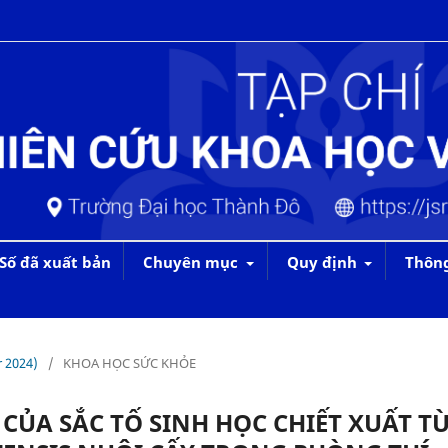
Số đã xuất bản
Chuyên mục
Quy định
Thôn
r 2024)
/
KHOA HỌC SỨC KHỎE
ỦA SẮC TỐ SINH HỌC CHIẾT XUẤT T