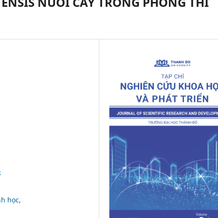
TENSIS NUÔI CẤY TRONG PHÒNG THÍ
8
nh học