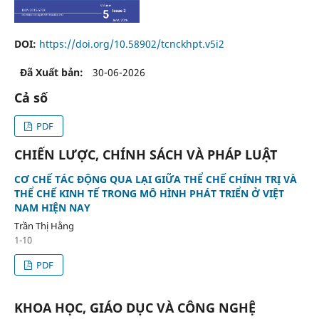
DOI:
https://doi.org/10.58902/tcnckhpt.v5i2
Đã Xuất bản:
30-06-2026
Cả số
PDF
CHIẾN LƯỢC, CHÍNH SÁCH VÀ PHÁP LUẬT
CƠ CHẾ TÁC ĐỘNG QUA LẠI GIỮA THỂ CHẾ CHÍNH TRỊ VÀ
THỂ CHẾ KINH TẾ TRONG MÔ HÌNH PHÁT TRIỂN Ở VIỆT
NAM HIỆN NAY
Trần Thị Hằng
1-10
PDF
KHOA HỌC, GIÁO DỤC VÀ CÔNG NGHỆ