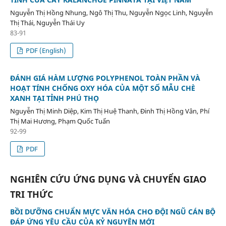
Nguyễn Thị Hồng Nhung, Ngô Thị Thu, Nguyễn Ngọc Linh, Nguyễn
Thị Thái, Nguyễn Thái Uy
83-91
PDF (English)
ĐÁNH GIÁ HÀM LƯỢNG POLYPHENOL TOÀN PHẦN VÀ
HOẠT TÍNH CHỐNG OXY HÓA CỦA MỘT SỐ MẪU CHÈ
XANH TẠI TỈNH PHÚ THỌ
Nguyễn Thị Minh Diệp, Kim Thị Huệ Thanh, Đinh Thị Hồng Vân, Phí
Thị Mai Hương, Phạm Quốc Tuấn
92-99
PDF
NGHIÊN CỨU ỨNG DỤNG VÀ CHUYỂN GIAO
TRI THỨC
BỒI DƯỠNG CHUẨN MỰC VĂN HÓA CHO ĐỘI NGŨ CÁN BỘ
ĐÁP ỨNG YÊU CẦU CỦA KỶ NGUYÊN MỚI