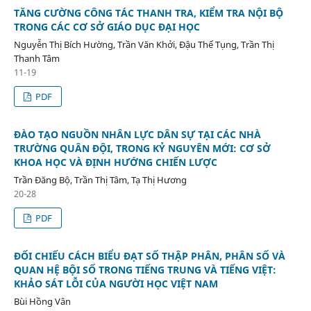
TĂNG CƯỜNG CÔNG TÁC THANH TRA, KIỂM TRA NỘI BỘ
TRONG CÁC CƠ SỞ GIÁO DỤC ĐẠI HỌC
Nguyễn Thị Bích Hường, Trần Văn Khởi, Đậu Thế Tụng, Trần Thị
Thanh Tâm
11-19
PDF
ĐÀO TẠO NGUỒN NHÂN LỰC DÂN SỰ TẠI CÁC NHÀ
TRƯỜNG QUÂN ĐỘI, TRONG KỶ NGUYÊN MỚI: CƠ SỞ
KHOA HỌC VÀ ĐỊNH HƯỚNG CHIẾN LƯỢC
Trần Đăng Bộ, Trần Thị Tâm, Tạ Thị Hương
20-28
PDF
ĐỐI CHIẾU CÁCH BIỂU ĐẠT SỐ THẬP PHÂN, PHÂN SỐ VÀ
QUAN HỆ BỘI SỐ TRONG TIẾNG TRUNG VÀ TIẾNG VIỆT:
KHẢO SÁT LỖI CỦA NGƯỜI HỌC VIỆT NAM
Bùi Hồng Vân