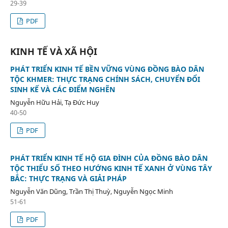
29-39
PDF
KINH TẾ VÀ XÃ HỘI
PHÁT TRIỂN KINH TẾ BỀN VỮNG VÙNG ĐỒNG BÀO DÂN
TỘC KHMER: THỰC TRẠNG CHÍNH SÁCH, CHUYỂN ĐỔI
SINH KẾ VÀ CÁC ĐIỂM NGHẼN
Nguyễn Hữu Hải, Tạ Đức Huy
40-50
PDF
PHÁT TRIỂN KINH TẾ HỘ GIA ĐÌNH CỦA ĐỒNG BÀO DÂN
TỘC THIỂU SỐ THEO HƯỚNG KINH TẾ XANH Ở VÙNG TÂY
BẮC: THỰC TRẠNG VÀ GIẢI PHÁP
Nguyễn Văn Dũng, Trần Thị Thuỳ, Nguyễn Ngọc Minh
51-61
PDF