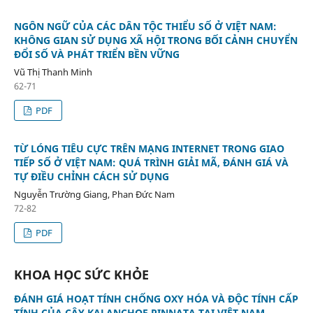
NGÔN NGỮ CỦA CÁC DÂN TỘC THIỂU SỐ Ở VIỆT NAM:
KHÔNG GIAN SỬ DỤNG XÃ HỘI TRONG BỐI CẢNH CHUYỂN
ĐỔI SỐ VÀ PHÁT TRIỂN BỀN VỮNG
Vũ Thị Thanh Minh
62-71
PDF
TỪ LÓNG TIÊU CỰC TRÊN MẠNG INTERNET TRONG GIAO
TIẾP SỐ Ở VIỆT NAM: QUÁ TRÌNH GIẢI MÃ, ĐÁNH GIÁ VÀ
TỰ ĐIỀU CHỈNH CÁCH SỬ DỤNG
Nguyễn Trường Giang, Phan Đức Nam
72-82
PDF
KHOA HỌC SỨC KHỎE
ĐÁNH GIÁ HOẠT TÍNH CHỐNG OXY HÓA VÀ ĐỘC TÍNH CẤP
TÍNH CỦA CÂY KALANCHOE PINNATA TẠI VIỆT NAM