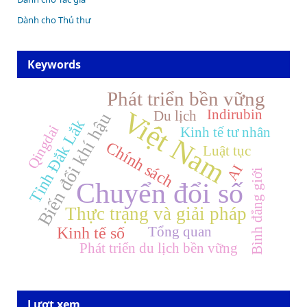
Dành cho Thủ thư
Keywords
Phát triển bền vững
Việt Nam
Indirubin
Du lịch
Biến đổi khí hậu
Tỉnh Đắk Lắk
Qingdai
Kinh tế tư nhân
Chính sách
Luật tục
AI
Bình đẳng giới
Chuyển đổi số
Thực trạng và giải pháp
Tổng quan
Kinh tế số
Phát triển du lịch bền vững
Lượt xem