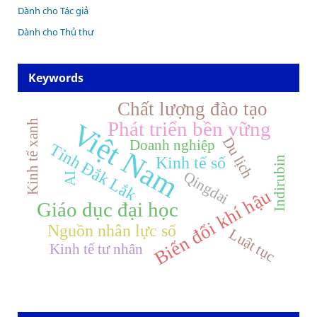
Dành cho Tác giả
Dành cho Thủ thư
Keywords
Chất lượng đào tạo
Phát triển bền vững
Việt Nam
Kinh tế xanh
Du lịch
Doanh nghiệp
Tỉnh Đắk Lắk
Kinh tế số
Indirubin
Qingdai
AI
Biến đổi khí hậu
Giáo dục đại học
Nguồn nhân lực số
Luật tục
Kinh tế tư nhân