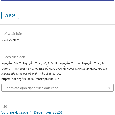
PDF
Đã Xuất bản
27-12-2025
Cách trích dẫn
Nguyễn, Đức T., Nguyễn, T. N., Võ, T. M. H., Nguyễn, T. H. A., Nguyễn, T. N., &
Dương, T. A. (2025). INDIRUBIN: TỔNG QUAN VỀ HOẠT TÍNH SINH HỌC.
Tạp Chí
Nghiên cứu Khoa học Và Phát triển
,
4
(4), 80–90.
https://doi.org/10.58902/tcnckhpt.v4i4.307
Thêm các định dạng trích dẫn khác
Số
Volume 4, Issue 4 (December 2025)