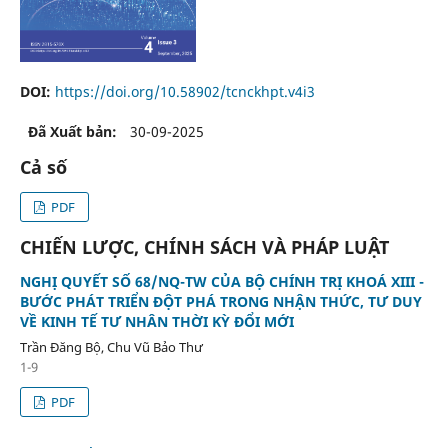
DOI:
https://doi.org/10.58902/tcnckhpt.v4i3
Đã Xuất bản:
30-09-2025
Cả số
PDF
CHIẾN LƯỢC, CHÍNH SÁCH VÀ PHÁP LUẬT
NGHỊ QUYẾT SỐ 68/NQ-TW CỦA BỘ CHÍNH TRỊ KHOÁ XIII -
BƯỚC PHÁT TRIỂN ĐỘT PHÁ TRONG NHẬN THỨC, TƯ DUY
VỀ KINH TẾ TƯ NHÂN THỜI KỲ ĐỔI MỚI
Trần Đăng Bộ, Chu Vũ Bảo Thư
1-9
PDF