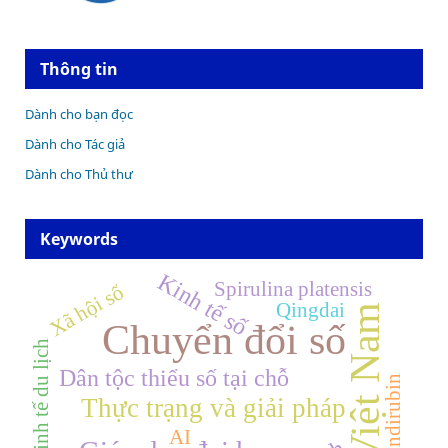
Thông tin
Dành cho bạn đọc
Dành cho Tác giả
Dành cho Thủ thư
Keywords
Kinh tế số
Spirulina platensis
Xã hội số
Qingdai
Việt Nam
Chuyển đổi số
Kinh tế du lịch
Dân tộc thiểu số tại chỗ
Indirubin
Thực trạng và giải pháp
AI