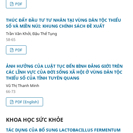
PDF
THÚC ĐẨY ĐẦU TƯ TƯ NHÂN TẠI VÙNG DÂN TỘC THIỂU
SỐ VÀ MIỀN NÚI: KHUNG CHÍNH SÁCH ĐỀ XUẤT
Trần Văn Khởi, Đậu Thế Tụng
58-65
PDF
ẢNH HƯỞNG CỦA LUẬT TỤC ĐẾN BÌNH ĐẲNG GIỚI TRÊN
CÁC LĨNH VỰC CỦA ĐỜI SỐNG XÃ HỘI Ở VÙNG DÂN TỘC
THIỂU SỐ CỦA TỈNH TUYÊN QUANG
Vũ Thị Thanh Minh
66-73
PDF (English)
KHOA HỌC SỨC KHỎE
TÁC DỤNG CỦA BỔ SUNG LACTOBACILLUS FERMENTUM