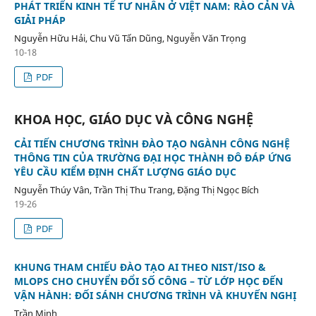
PHÁT TRIỂN KINH TẾ TƯ NHÂN Ở VIỆT NAM: RÀO CẢN VÀ
GIẢI PHÁP
Nguyễn Hữu Hải, Chu Vũ Tấn Dũng, Nguyễn Văn Trọng
10-18
PDF
KHOA HỌC, GIÁO DỤC VÀ CÔNG NGHỆ
CẢI TIẾN CHƯƠNG TRÌNH ĐÀO TẠO NGÀNH CÔNG NGHỆ
THÔNG TIN CỦA TRƯỜNG ĐẠI HỌC THÀNH ĐÔ ĐÁP ỨNG
YÊU CẦU KIỂM ĐỊNH CHẤT LƯỢNG GIÁO DỤC
Nguyễn Thúy Vân, Trần Thị Thu Trang, Đặng Thị Ngọc Bích
19-26
PDF
KHUNG THAM CHIẾU ĐÀO TẠO AI THEO NIST/ISO &
MLOPS CHO CHUYỂN ĐỔI SỐ CÔNG – TỪ LỚP HỌC ĐẾN
VẬN HÀNH: ĐỐI SÁNH CHƯƠNG TRÌNH VÀ KHUYẾN NGHỊ
Trần Minh