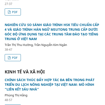
27-37
PDF
NGHIÊN CỨU SO SÁNH GIÁO TRÌNH HSK TIÊU CHUẨN CẤP
4 VÀ GIÁO TRÌNH HÁN NGỮ MSUTONG TRUNG CẤP DƯỚI
GÓC ĐỘ ỨNG DỤNG TẠI CÁC TRUNG TÂM ĐÀO TẠO TIẾNG
TRUNG Ở VIỆT NAM
Trần Thị Thu Hường, Trần Nguyễn Kim Ngân
38-47
PDF
KINH TẾ VÀ XÃ HỘI
CHÍNH SÁCH THÚC ĐẨY HỢP TÁC ĐA BÊN TRONG PHÁT
TRIỂN DU LỊCH NÔNG NGHIỆP TẠI VIỆT NAM: MÔ HÌNH
“LIÊN KẾT SÁU NHÀ”
Phùng Thị Hằng
48-57