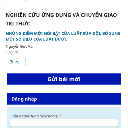
NGHIÊN CỨU ỨNG DỤNG VÀ CHUYỂN GIAO
TRI THỨC
NHỮNG ĐIỂM MỚI NỔI BẬT CỦA LUẬT SỬA ĐỔI, BỔ SUNG
MỘT SỐ ĐIỀU CỦA LUẬT DƯỢC
Nguyễn Đức Vân
102-107
PDF
Gửi bài mới
Đăng nhập
Tên người dùng (username)
*