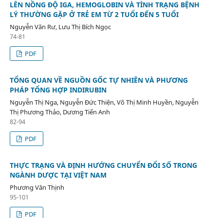
LÊN NỒNG ĐỘ IGA, HEMOGLOBIN VÀ TÌNH TRẠNG BỆNH
LÝ THƯỜNG GẶP Ở TRẺ EM TỪ 2 TUỔI ĐẾN 5 TUỔI
Nguyễn Văn Rư, Lưu Thị Bích Ngọc
74-81
PDF
TỔNG QUAN VỀ NGUỒN GỐC TỰ NHIÊN VÀ PHƯƠNG
PHÁP TỔNG HỢP INDIRUBIN
Nguyễn Thị Nga, Nguyễn Đức Thiện, Võ Thị Minh Huyền, Nguyễn
Thị Phương Thảo, Dương Tiến Anh
82-94
PDF
THỰC TRẠNG VÀ ĐỊNH HƯỚNG CHUYỂN ĐỔI SỐ TRONG
NGÀNH DƯỢC TẠI VIỆT NAM
Phương Văn Thịnh
95-101
PDF