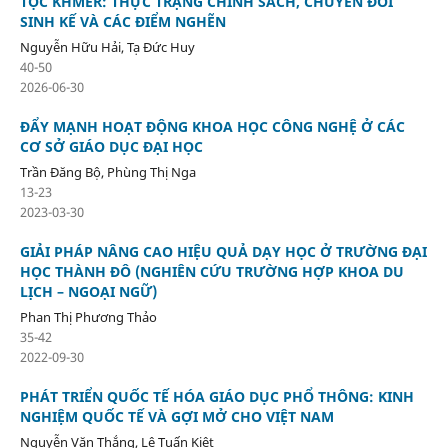
TỘC KHMER: THỰC TRẠNG CHÍNH SÁCH, CHUYỂN ĐỔI
SINH KẾ VÀ CÁC ĐIỂM NGHẼN
Nguyễn Hữu Hải, Tạ Đức Huy
40-50
2026-06-30
ĐẨY MẠNH HOẠT ĐỘNG KHOA HỌC CÔNG NGHỆ Ở CÁC
CƠ SỞ GIÁO DỤC ĐẠI HỌC
Trần Đăng Bộ, Phùng Thị Nga
13-23
2023-03-30
GIẢI PHÁP NÂNG CAO HIỆU QUẢ DẠY HỌC Ở TRƯỜNG ĐẠI
HỌC THÀNH ĐÔ (NGHIÊN CỨU TRƯỜNG HỢP KHOA DU
LỊCH – NGOẠI NGỮ)
Phan Thị Phương Thảo
35-42
2022-09-30
PHÁT TRIỂN QUỐC TẾ HÓA GIÁO DỤC PHỔ THÔNG: KINH
NGHIỆM QUỐC TẾ VÀ GỢI MỞ CHO VIỆT NAM
Nguyễn Văn Thắng, Lê Tuấn Kiệt