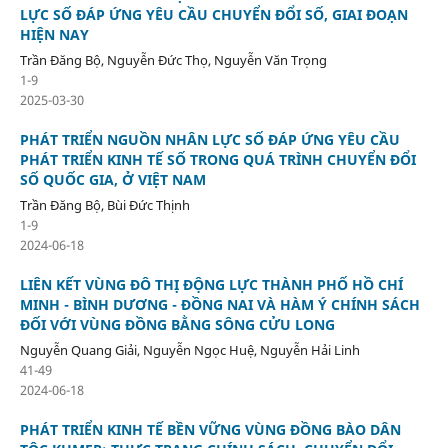
LỰC SỐ ĐÁP ỨNG YÊU CẦU CHUYỂN ĐỔI SỐ, GIAI ĐOẠN
HIỆN NAY
Trần Đăng Bộ, Nguyễn Đức Thọ, Nguyễn Văn Trọng
1-9
2025-03-30
PHÁT TRIỂN NGUỒN NHÂN LỰC SỐ ĐÁP ỨNG YÊU CẦU
PHÁT TRIỂN KINH TẾ SỐ TRONG QUÁ TRÌNH CHUYỂN ĐỔI
SỐ QUỐC GIA, Ở VIỆT NAM
Trần Đăng Bộ, Bùi Đức Thịnh
1-9
2024-06-18
LIÊN KẾT VÙNG ĐÔ THỊ ĐỘNG LỰC THÀNH PHỐ HỒ CHÍ
MINH - BÌNH DƯƠNG - ĐỒNG NAI VÀ HÀM Ý CHÍNH SÁCH
ĐỐI VỚI VÙNG ĐỒNG BẰNG SÔNG CỬU LONG
Nguyễn Quang Giải, Nguyễn Ngọc Huệ, Nguyễn Hải Linh
41-49
2024-06-18
PHÁT TRIỂN KINH TẾ BỀN VỮNG VÙNG ĐỒNG BÀO DÂN