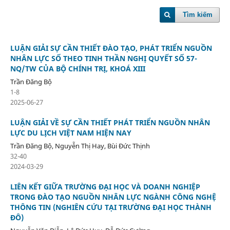
Tìm kiếm
LUẬN GIẢI SỰ CẦN THIẾT ĐÀO TẠO, PHÁT TRIỂN NGUỒN
NHÂN LỰC SỐ THEO TINH THẦN NGHỊ QUYẾT SỐ 57-
NQ/TW CỦA BỘ CHÍNH TRỊ, KHOÁ XIII
Trần Đăng Bộ
1-8
2025-06-27
LUẬN GIẢI VỀ SỰ CẦN THIẾT PHÁT TRIỂN NGUỒN NHÂN
LỰC DU LỊCH VIỆT NAM HIỆN NAY
Trần Đăng Bộ, Nguyễn Thị Hay, Bùi Đức Thịnh
32-40
2024-03-29
LIÊN KẾT GIỮA TRƯỜNG ĐẠI HỌC VÀ DOANH NGHIỆP
TRONG ĐÀO TẠO NGUỒN NHÂN LỰC NGÀNH CÔNG NGHỆ
THÔNG TIN (NGHIÊN CỨU TẠI TRƯỜNG ĐẠI HỌC THÀNH
ĐÔ)