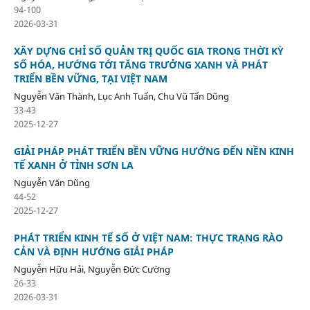
94-100
2026-03-31
XÂY DỰNG CHỈ SỐ QUẢN TRỊ QUỐC GIA TRONG THỜI KỲ
SỐ HÓA, HƯỚNG TỚI TĂNG TRƯỞNG XANH VÀ PHÁT
TRIỂN BỀN VỮNG, TẠI VIỆT NAM
Nguyễn Văn Thành, Lục Anh Tuấn, Chu Vũ Tấn Dũng
33-43
2025-12-27
GIẢI PHÁP PHÁT TRIỂN BỀN VỮNG HƯỚNG ĐẾN NỀN KINH
TẾ XANH Ở TỈNH SƠN LA
Nguyễn Văn Dũng
44-52
2025-12-27
PHÁT TRIỂN KINH TẾ SỐ Ở VIỆT NAM: THỰC TRẠNG RÀO
CẢN VÀ ĐỊNH HƯỚNG GIẢI PHÁP
Nguyễn Hữu Hải, Nguyễn Đức Cường
26-33
2026-03-31