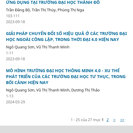
ỨNG DỤNG TẠI TRƯỜNG ĐẠI HỌC THÀNH ĐÔ
Trần Đăng Bộ, Trần Thị Thùy, Phùng Thị Nga
103-111
2023-09-18
GIẢI PHÁP CHUYỂN ĐỔI SỐ HIỆU QUẢ Ở CÁC TRƯỜNG ĐẠI
HỌC NGOÀI CÔNG LẬP, TRONG THỜI ĐẠI 4.0 HIỆN NAY
Ngô Quang Sơn, Vũ Thị Thanh Minh
1-11
2023-09-18
MÔ HÌNH TRƯỜNG ĐẠI HỌC THÔNG MINH 4.0 - XU THẾ
PHÁT TRIỂN CỦA CÁC TRƯỜNG ĐẠI HỌC TƯ THỤC, TRONG
BỐI CẢNH HIỆN NAY
Ngô Quang Sơn, Vũ Thị Thanh Minh, Dương Thị Thảo
1-13
2024-03-29
1 - 25 của 27 mục
1
2
>
>>