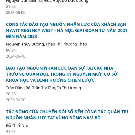
Nguyễn Văn Diễn, Lê Đức Huy, Đỗ Đức Cường
21-28
2023-06-06
CÔNG TÁC ĐÀO TẠO NGUỒN NHÂN LỰC CỦA KHÁCH SẠN
HYATT REGENCY WEST - HÀ NỘI, GIAI ĐOẠN TỪ NĂM 2021
ĐẾN NĂM 2023
Nguyễn Thùy Dương, Phan Thị Phương Thảo
86-94
2024-06-18
ĐÀO TẠO NGUỒN NHÂN LỰC DÂN SỰ TẠI CÁC NHÀ
TRƯỜNG QUÂN ĐỘI, TRONG KỶ NGUYÊN MỚI: CƠ SỞ
KHOA HỌC VÀ ĐỊNH HƯỚNG CHIẾN LƯỢC
Trần Đăng Bộ, Trần Thị Tâm, Tạ Thị Hương
20-28
2026-06-30
TÁC ĐỘNG CỦA CHUYỂN ĐỔI SỐ ĐẾN CÔNG TÁC QUẢN TRỊ
NGUỒN NHÂN LỰC TẠI VÙNG ĐÔNG NAM BỘ
Đỗ Thị Ý Nhi
41-53