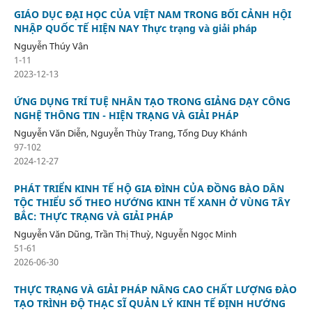
GIÁO DỤC ĐẠI HỌC CỦA VIỆT NAM TRONG BỐI CẢNH HỘI
NHẬP QUỐC TẾ HIỆN NAY Thực trạng và giải pháp
Nguyễn Thúy Vân
1-11
2023-12-13
ỨNG DỤNG TRÍ TUỆ NHÂN TẠO TRONG GIẢNG DẠY CÔNG
NGHỆ THÔNG TIN - HIỆN TRẠNG VÀ GIẢI PHÁP
Nguyễn Văn Diễn, Nguyễn Thùy Trang, Tống Duy Khánh
97-102
2024-12-27
PHÁT TRIỂN KINH TẾ HỘ GIA ĐÌNH CỦA ĐỒNG BÀO DÂN
TỘC THIỂU SỐ THEO HƯỚNG KINH TẾ XANH Ở VÙNG TÂY
BẮC: THỰC TRẠNG VÀ GIẢI PHÁP
Nguyễn Văn Dũng, Trần Thị Thuỳ, Nguyễn Ngọc Minh
51-61
2026-06-30
THỰC TRẠNG VÀ GIẢI PHÁP NÂNG CAO CHẤT LƯỢNG ĐÀO
TẠO TRÌNH ĐỘ THẠC SĨ QUẢN LÝ KINH TẾ ĐỊNH HƯỚNG