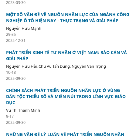
2023-03-30
MỘT SỐ VẤN ĐỀ VỀ NGUỒN NHÂN LỰC CỦA NGÀNH CÔNG
NGHIỆP Ô TÔ HIỆN NAY - THỰC TRẠNG VÀ GIẢI PHÁP
Nguyễn Hữu Mạnh
29-35
2022-12-31
PHÁT TRIỂN KINH TẾ TƯ NHÂN Ở VIỆT NAM: RÀO CẢN VÀ
GIẢI PHÁP
Nguyễn Hữu Hải, Chu Vũ Tấn Dũng, Nguyễn Văn Trọng
10-18
2025-09-30
CHÍNH SÁCH PHÁT TRIỂN NGUỒN NHÂN LỰC Ở VÙNG
DÂN TỘC THIỂU SỐ VÀ MIỀN NÚI TRONG LĨNH VỰC GIÁO
DỤC
Vũ Thị Thanh Minh
9-17
2022-09-30
NHỮNG VẤN ĐỀ LÝ LUẬN VỀ PHÁT TRIỂN NGUỒN NHÂN