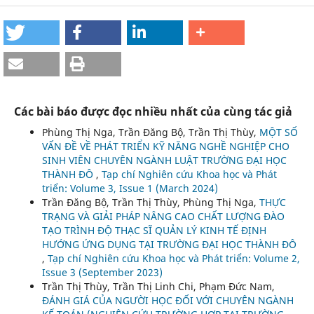
Các bài báo được đọc nhiều nhất của cùng tác giả
Phùng Thị Nga, Trần Đăng Bộ, Trần Thị Thùy,
MỘT SỐ
VẤN ĐỀ VỀ PHÁT TRIỂN KỸ NĂNG NGHỀ NGHIỆP CHO
SINH VIÊN CHUYÊN NGÀNH LUẬT TRƯỜNG ĐẠI HỌC
THÀNH ĐÔ
,
Tạp chí Nghiên cứu Khoa học và Phát
triển: Volume 3, Issue 1 (March 2024)
Trần Đăng Bộ, Trần Thị Thùy, Phùng Thị Nga,
THỰC
TRẠNG VÀ GIẢI PHÁP NÂNG CAO CHẤT LƯỢNG ĐÀO
TẠO TRÌNH ĐỘ THẠC SĨ QUẢN LÝ KINH TẾ ĐỊNH
HƯỚNG ỨNG DỤNG TẠI TRƯỜNG ĐẠI HỌC THÀNH ĐÔ
,
Tạp chí Nghiên cứu Khoa học và Phát triển: Volume 2,
Issue 3 (September 2023)
Trần Thị Thùy, Trần Thị Linh Chi, Phạm Đức Nam,
ĐÁNH GIÁ CỦA NGƯỜI HỌC ĐỐI VỚI CHUYÊN NGÀNH