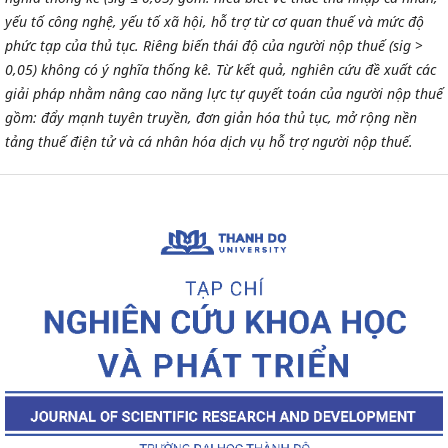
yếu tố công nghệ, yếu tố xã hội, hỗ trợ từ cơ quan thuế và mức độ
phức tạp của thủ tục. Riêng biến thái độ của người nộp thuế (sig >
0,05) không có ý nghĩa thống kê. Từ kết quả, nghiên cứu đề xuất các
giải pháp nhằm nâng cao năng lực tự quyết toán của người nộp thuế
gồm: đẩy mạnh tuyên truyền, đơn giản hóa thủ tục, mở rộng nền
tảng thuế điện tử và cá nhân hóa dịch vụ hỗ trợ người nộp thuế.