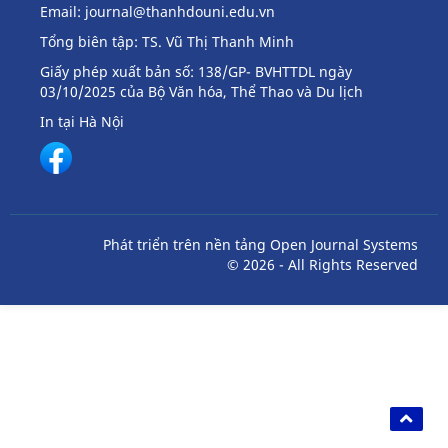
Email:
journal@thanhdouni.edu.vn
Tổng biên tập: TS. Vũ Thị Thanh Minh
Giấy phép xuất bản số: 138/GP- BVHTTDL ngày
03/10/2025 của Bộ Văn hóa, Thể Thao và Du lịch
In tại Hà Nội
Phát triển trên nền tảng Open Journal Systems
© 2026 - All Rights Reserved