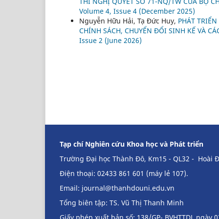
THI NGHỊ QUYẾT SỐ 71-NQ/TW CỦA BỘ CH
Volume 4, Issue 4 (December 2025)
Nguyễn Hữu Hải, Tạ Đức Huy,
PHÁT TRIỂN
CHÍNH SÁCH, CHUYỂN ĐỔI SINH KẾ VÀ C
Issue 2 (June 2026)
Tạp chí Nghiên cứu Khoa học và Phát triển
Trường Đại học Thành Đô, Km15 - QL32 - Hoài Đ
Điện thoại: 02433 861 601 (máy lẻ 107).
Email:
journal@thanhdouni.edu.vn
Tổng biên tập: TS. Vũ Thị Thanh Minh
Giấy phép xuất bản số: 138/GP- BVHTTDL ngày 0