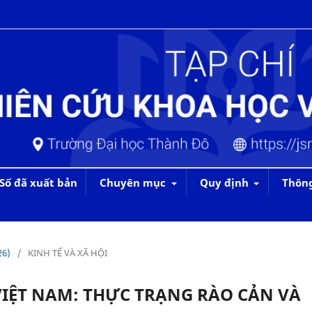
Số đã xuất bản
Chuyên mục
Quy định
Thôn
26)
/
KINH TẾ VÀ XÃ HỘI
 VIỆT NAM: THỰC TRẠNG RÀO CẢN VÀ