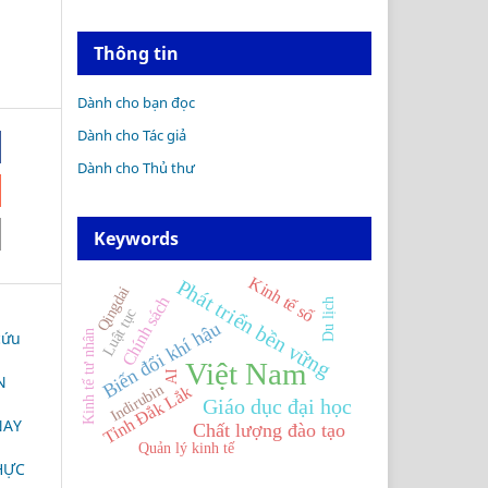
Thông tin
Dành cho bạn đọc
Dành cho Tác giả
Dành cho Thủ thư
Keywords
Kinh tế số
Phát triển bền vững
Qingdai
Chính sách
Du lịch
Luật tục
Biến đổi khí hậu
Kinh tế tư nhân
cứu
Việt Nam
AI
N
Indirubin
Tỉnh Đắk Lắk
Giáo dục đại học
NAY
Chất lượng đào tạo
Quản lý kinh tế
HỰC