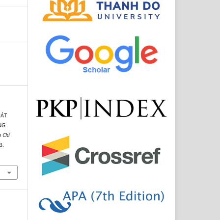
HÁT
NG
 Chí
3.
5