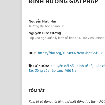
ĐỊNH HƯỚNG GIẢI PHÁP
Nguyễn Hữu Hải
Trường Đại học Thành Đô
Nguyễn Đức Cường
Lớp Cao học Quản lý kinh tế, khóa 31, Học viện Chính 
DOI:
https://doi.org/10.58902/tcnckhpt.v5i1.35
TỪ KHÓA:
Chuyển đổi số
Kinh tế số
Rào c
Tác động của rào cản
Việt Nam
TÓM TẮT
Kinh tế số đang nổi lên như một động lực then chố