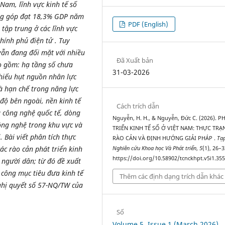
Nam, lĩnh vực kinh tế số
óng góp đạt 18,3% GDP năm
PDF (English)
tập trung ở các lĩnh vực
hính phủ điện tử . Tuy
 vẫn đang đối mặt với nhiều
Đã Xuất bản
ao gồm: hạ tầng số chưa
31-03-2026
hiếu hụt nguồn nhân lực
à hạn chế trong năng lực
độ bên ngoài, nền kinh tế
Cách trích dẫn
g công nghệ quốc tế, dòng
Nguyễn, H. H., & Nguyễn, Đức C. (2026). P
công nghệ trong khu vực và
TRIỂN KINH TẾ SỐ Ở VIỆT NAM: THỰC TRẠ
 Bài viết phân tích thực
RÀO CẢN VÀ ĐỊNH HƯỚNG GIẢI PHÁP .
Tạp
các rào cản phát triển kinh
Nghiên cứu Khoa học Và Phát triển
,
5
(1), 26–3
https://doi.org/10.58902/tcnckhpt.v5i1.35
à người dân; từ đó đề xuất
công mục tiêu đưa kinh tế
Thêm các định dạng trích dẫn khác
hị quyết số 57-NQ/TW của
Số
Volume 5, Issue 1 (March 2026)