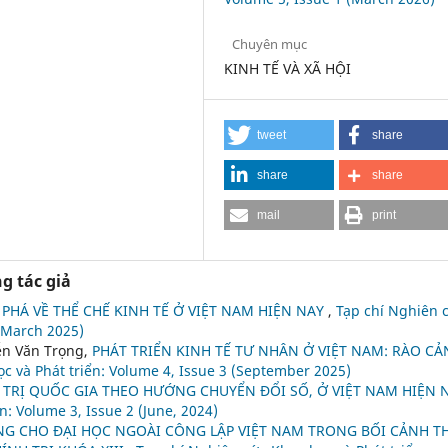
Chuyên mục
KINH TẾ VÀ XÃ HỘI
tweet
share
share
share
mail
print
g tác giả
 PHÁ VỀ THỂ CHẾ KINH TẾ Ở VIỆT NAM HIỆN NAY
,
Tạp chí Nghiên 
 (March 2025)
ễn Văn Trọng,
PHÁT TRIỂN KINH TẾ TƯ NHÂN Ở VIỆT NAM: RÀO CẢ
c và Phát triển: Volume 4, Issue 3 (September 2025)
TRỊ QUỐC GIA THEO HƯỚNG CHUYỂN ĐỔI SỐ, Ở VIỆT NAM HIỆN 
n: Volume 3, Issue 2 (June, 2024)
NG CHO ĐẠI HỌC NGOÀI CÔNG LẬP VIỆT NAM TRONG BỐI CẢNH T