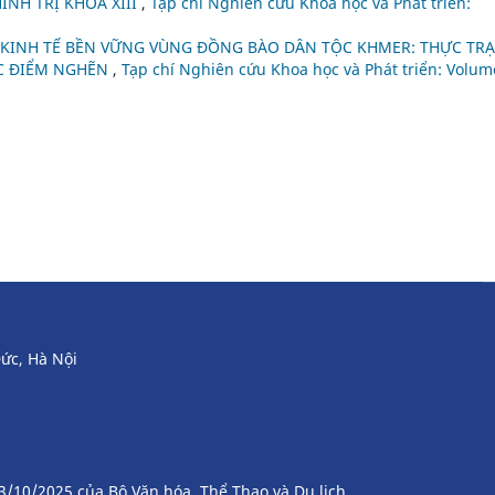
ÍNH TRỊ KHÓA XIII
,
Tạp chí Nghiên cứu Khoa học và Phát triển:
 KINH TẾ BỀN VỮNG VÙNG ĐỒNG BÀO DÂN TỘC KHMER: THỰC TR
ÁC ĐIỂM NGHẼN
,
Tạp chí Nghiên cứu Khoa học và Phát triển: Volum
ức, Hà Nội
3/10/2025 của Bộ Văn hóa, Thể Thao và Du lịch