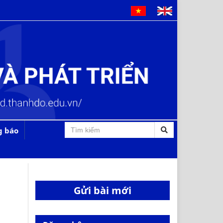
g báo
Gửi bài mới