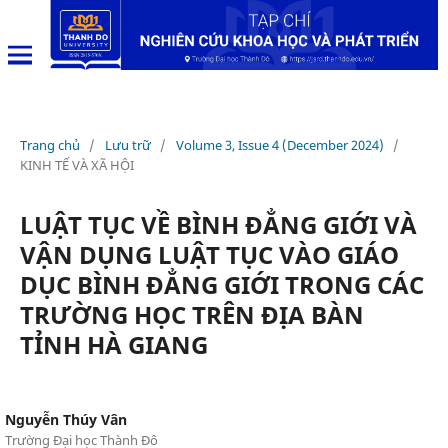
Trang chủ
/
Lưu trữ
/
Volume 3, Issue 4 (December 2024)
/
KINH TẾ VÀ XÃ HỘI
LUẬT TỤC VỀ BÌNH ĐẲNG GIỚI VÀ
VẬN DỤNG LUẬT TỤC VÀO GIÁO
DỤC BÌNH ĐẲNG GIỚI TRONG CÁC
TRƯỜNG HỌC TRÊN ĐỊA BÀN
TỈNH HÀ GIANG
Nguyễn Thúy Vân
Trường Đại học Thành Đô