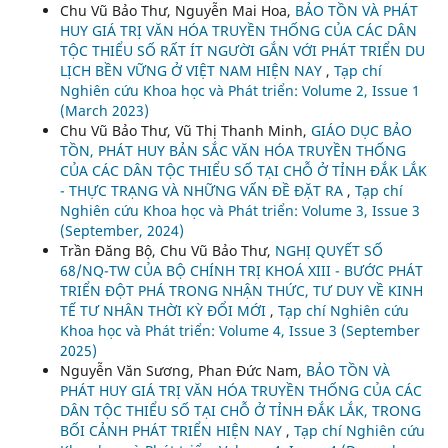
Chu Vũ Bảo Thư, Nguyễn Mai Hoa,
BẢO TỒN VÀ PHÁT
HUY GIÁ TRỊ VĂN HÓA TRUYỀN THỐNG CỦA CÁC DÂN
TỘC THIỂU SỐ RẤT ÍT NGƯỜI GẮN VỚI PHÁT TRIỂN DU
LỊCH BỀN VỮNG Ở VIỆT NAM HIỆN NAY
,
Tạp chí
Nghiên cứu Khoa học và Phát triển: Volume 2, Issue 1
(March 2023)
Chu Vũ Bảo Thư, Vũ Thị Thanh Minh,
GIÁO DỤC BẢO
TỒN, PHÁT HUY BẢN SẮC VĂN HÓA TRUYỀN THỐNG
CỦA CÁC DÂN TỘC THIỂU SỐ TẠI CHỖ Ở TỈNH ĐẮK LẮK
- THỰC TRẠNG VÀ NHỮNG VẤN ĐỀ ĐẶT RA
,
Tạp chí
Nghiên cứu Khoa học và Phát triển: Volume 3, Issue 3
(September, 2024)
Trần Đăng Bộ, Chu Vũ Bảo Thư,
NGHỊ QUYẾT SỐ
68/NQ-TW CỦA BỘ CHÍNH TRỊ KHOÁ XIII - BƯỚC PHÁT
TRIỂN ĐỘT PHÁ TRONG NHẬN THỨC, TƯ DUY VỀ KINH
TẾ TƯ NHÂN THỜI KỲ ĐỔI MỚI
,
Tạp chí Nghiên cứu
Khoa học và Phát triển: Volume 4, Issue 3 (September
2025)
Nguyễn Văn Sương, Phan Đức Nam,
BẢO TỒN VÀ
PHÁT HUY GIÁ TRỊ VĂN HÓA TRUYỀN THỐNG CỦA CÁC
DÂN TỘC THIỂU SỐ TẠI CHỖ Ở TỈNH ĐẮK LẮK, TRONG
BỐI CẢNH PHÁT TRIỂN HIỆN NAY
,
Tạp chí Nghiên cứu