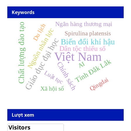
Keywords
Ngân hàng thương mại
Chất lượng đào tạo
Du lịch
Nguồn nhân lực
Spirulina platensis
Giáo dục đại học
Biến đổi khí hậu
Dân tộc thiểu số
Việt Nam
Tỉnh Đắk Lắk
AI
Chính sách
Luật tục
Qingdai
Xã hội số
Lượt xem