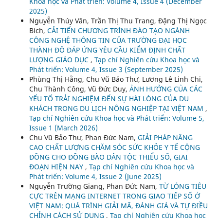
Khoa học và Phát triển: Volume 4, Issue 4 (December
2025)
Nguyễn Thúy Vân, Trần Thị Thu Trang, Đặng Thị Ngọc
Bích,
CẢI TIẾN CHƯƠNG TRÌNH ĐÀO TẠO NGÀNH
CÔNG NGHỆ THÔNG TIN CỦA TRƯỜNG ĐẠI HỌC
THÀNH ĐÔ ĐÁP ỨNG YÊU CẦU KIỂM ĐỊNH CHẤT
LƯỢNG GIÁO DỤC
,
Tạp chí Nghiên cứu Khoa học và
Phát triển: Volume 4, Issue 3 (September 2025)
Phùng Thị Hằng, Chu Vũ Bảo Thư, Lương Lê Linh Chi,
Chu Thành Công, Vũ Đức Duy,
ẢNH HƯỞNG CỦA CÁC
YẾU TỐ TRẢI NGHIỆM ĐẾN SỰ HÀI LÒNG CỦA DU
KHÁCH TRONG DU LỊCH NÔNG NGHIỆP TẠI VIỆT NAM
,
Tạp chí Nghiên cứu Khoa học và Phát triển: Volume 5,
Issue 1 (March 2026)
Chu Vũ Bảo Thư, Phan Đức Nam,
GIẢI PHÁP NÂNG
CAO CHẤT LƯỢNG CHĂM SÓC SỨC KHỎE Y TẾ CỘNG
ĐỒNG CHO ĐỒNG BÀO DÂN TỘC THIỂU SỐ, GIAI
ĐOẠN HIỆN NAY
,
Tạp chí Nghiên cứu Khoa học và
Phát triển: Volume 4, Issue 2 (June 2025)
Nguyễn Trường Giang, Phan Đức Nam,
TỪ LÓNG TIÊU
CỰC TRÊN MẠNG INTERNET TRONG GIAO TIẾP SỐ Ở
VIỆT NAM: QUÁ TRÌNH GIẢI MÃ, ĐÁNH GIÁ VÀ TỰ ĐIỀU
CHỈNH CÁCH SỬ DỤNG
,
Tạp chí Nghiên cứu Khoa học